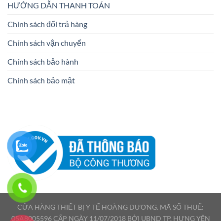
HƯỚNG DẪN THANH TOÁN
Chính sách đổi trả hàng
Chính sách vận chuyển
Chính sách bảo hành
Chính sách bảo mật
CỬA HÀNG THIẾT BỊ Y TẾ HOÀNG DƯƠNG. MÃ SỐ THUẾ:
05A8005596 CẤP NGÀY 11/07/2018 BỞI UBND TP. HƯNG YÊN