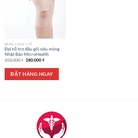
BĂNG CHUN Y TẾ
Đai hỗ trợ đầu gối siêu mỏng
Nhật Bản MicroHealth
Giá
Giá
250.000
₫
180.000
₫
gốc
hiện
là:
tại
250.000 ₫.
là:
ĐẶT HÀNG NGAY
180.000 ₫.