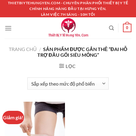
Chuyển
THIETBIYTEHUNGYEN.COM - CHUYÊN PHÂN PHỐI THIẾT BỊ Y TẾ
CHÍNH HÃNG HÀNG ĐẦU TẠI HƯNG YÊN.
đến
LÀM VIỆC 7H SÁNG - 10H TỐI
nội
dung
0
TRANG CHỦ
/
SẢN PHẨM ĐƯỢC GẮN THẺ “ĐAI HỖ
TRỢ ĐẦU GỐI SIÊU MỎNG”
LỌC
Giảm giá!