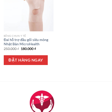
BĂNG CHUN Y TẾ
Đai hỗ trợ đầu gối siêu mỏng
Nhật Bản MicroHealth
Giá
Giá
250.000
₫
180.000
₫
gốc
hiện
là:
tại
250.000 ₫.
là:
ĐẶT HÀNG NGAY
180.000 ₫.