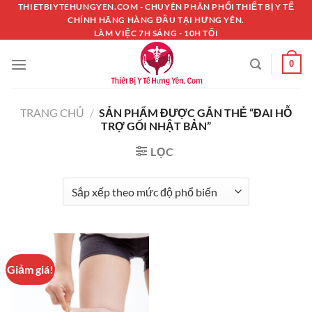
Chuyển
THIETBIYTEHUNGYEN.COM - CHUYÊN PHÂN PHỐI THIẾT BỊ Y TẾ
CHÍNH HÃNG HÀNG ĐẦU TẠI HƯNG YÊN.
đến
LÀM VIỆC 7H SÁNG - 10H TỐI
nội
dung
0
TRANG CHỦ
/
SẢN PHẨM ĐƯỢC GẮN THẺ “ĐAI HỖ
TRỢ GỐI NHẬT BẢN”
LỌC
Giảm giá!