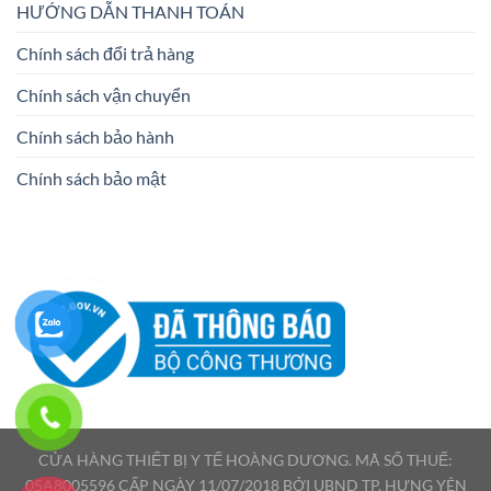
HƯỚNG DẪN THANH TOÁN
Chính sách đổi trả hàng
Chính sách vận chuyển
Chính sách bảo hành
Chính sách bảo mật
CỬA HÀNG THIẾT BỊ Y TẾ HOÀNG DƯƠNG. MÃ SỐ THUẾ:
05A8005596 CẤP NGÀY 11/07/2018 BỞI UBND TP. HƯNG YÊN