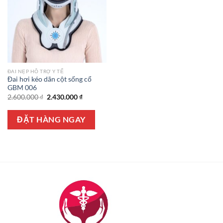
ĐAI NẸP HỖ TRỢ Y TẾ
Đai hơi kéo dãn cột sống cổ
GBM 006
Giá
Giá
2.600.000
₫
2.430.000
₫
gốc
hiện
là:
tại
2.600.000 ₫.
là:
ĐẶT HÀNG NGAY
2.430.000 ₫.