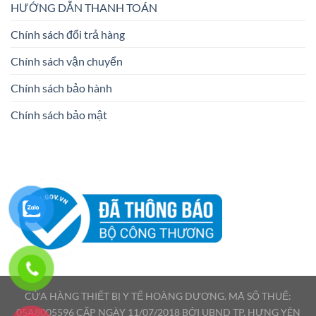
HƯỚNG DẪN THANH TOÁN
Chính sách đổi trả hàng
Chính sách vận chuyển
Chính sách bảo hành
Chính sách bảo mật
CỬA HÀNG THIẾT BỊ Y TẾ HOÀNG DƯƠNG. MÃ SỐ THUẾ:
05A8005596 CẤP NGÀY 11/07/2018 BỞI UBND TP. HƯNG YÊN