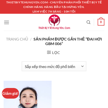
Chuyển
THIETBIYTEHUNGYEN.COM - CHUYÊN PHÂN PHỐI THIẾT BỊ Y TẾ
CHÍNH HÃNG HÀNG ĐẦU TẠI HƯNG YÊN.
đến
LÀM VIỆC 7H SÁNG - 10H TỐI
nội
dung
0
TRANG CHỦ
/
SẢN PHẨM ĐƯỢC GẮN THẺ “ĐAI HƠI
GBM 006”
LỌC
Giảm giá!