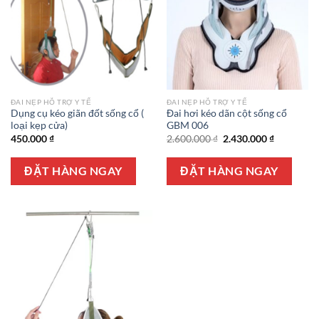
ĐAI NẸP HỖ TRỢ Y TẾ
ĐAI NẸP HỖ TRỢ Y TẾ
Dụng cụ kéo giãn đốt sống cổ (
Đai hơi kéo dãn cột sống cổ
loại kẹp cửa)
GBM 006
Giá
Giá
450.000
₫
2.600.000
₫
2.430.000
₫
gốc
hiện
là:
tại
2.600.000 ₫.
là:
ĐẶT HÀNG NGAY
ĐẶT HÀNG NGAY
2.430.000 