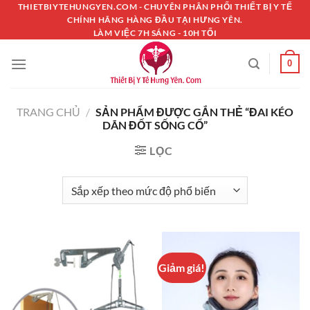
Chuyển
THIETBIYTEHUNGYEN.COM - CHUYÊN PHÂN PHỐI THIẾT BỊ Y TẾ
CHÍNH HÃNG HÀNG ĐẦU TẠI HƯNG YÊN.
đến
LÀM VIỆC 7H SÁNG - 10H TỐI
nội
dung
0
TRANG CHỦ
/
SẢN PHẨM ĐƯỢC GẮN THẺ “ĐAI KÉO
DÃN ĐỐT SỐNG CỔ”
LỌC
Giảm giá!