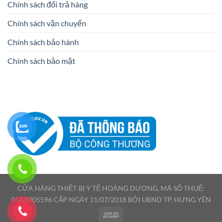
Chính sách đổi trả hàng
Chính sách vận chuyển
Chính sách bảo hành
Chính sách bảo mật
CỬA HÀNG THIẾT BỊ Y TẾ HOÀNG DƯƠNG. MÃ SỐ THUẾ:
05A8005596 CẤP NGÀY 11/07/2018 BỞI UBND TP. HƯNG YÊN