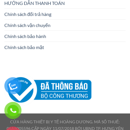
HƯỚNG DẪN THANH TOÁN
Chính sách đổi trả hàng
Chính sách vận chuyển
Chính sách bảo hành
Chính sách bảo mật
CỬA HÀNG THIẾT BỊ Y TẾ HOÀNG DƯƠNG. MÃ SỐ THUẾ:
05A8005596 CẤP NGÀY 11/07/2018 BỞI UBND TP. HƯNG YÊN