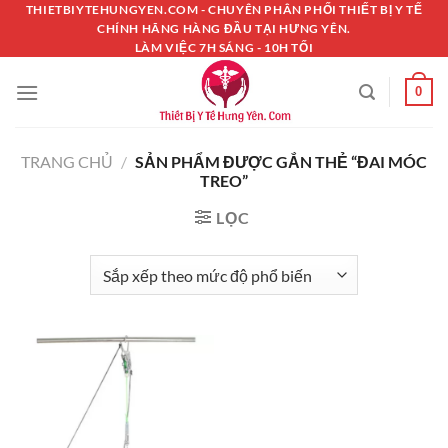
Chuyển
THIETBIYTEHUNGYEN.COM - CHUYÊN PHÂN PHỐI THIẾT BỊ Y TẾ
CHÍNH HÃNG HÀNG ĐẦU TẠI HƯNG YÊN.
đến
LÀM VIỆC 7H SÁNG - 10H TỐI
nội
dung
0
TRANG CHỦ
/
SẢN PHẨM ĐƯỢC GẮN THẺ “ĐAI MÓC
TREO”
LỌC