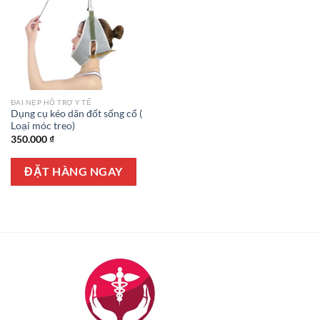
ĐAI NẸP HỖ TRỢ Y TẾ
Dụng cụ kéo dãn đốt sống cổ (
Loại móc treo)
350.000
₫
ĐẶT HÀNG NGAY