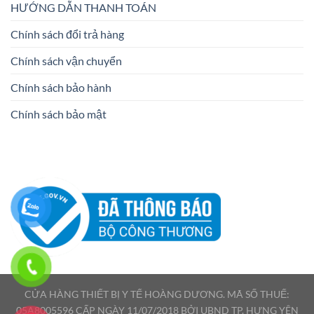
HƯỚNG DẪN THANH TOÁN
Chính sách đổi trả hàng
Chính sách vận chuyển
Chính sách bảo hành
Chính sách bảo mật
CỬA HÀNG THIẾT BỊ Y TẾ HOÀNG DƯƠNG. MÃ SỐ THUẾ:
05A8005596 CẤP NGÀY 11/07/2018 BỞI UBND TP. HƯNG YÊN