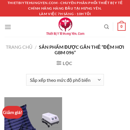
Chuyển
THIETBIYTEHUNGYEN.COM - CHUYÊN PHÂN PHỐI THIẾT BỊ Y TẾ
CHÍNH HÃNG HÀNG ĐẦU TẠI HƯNG YÊN.
đến
LÀM VIỆC 7H SÁNG - 10H TỐI
nội
dung
0
TRANG CHỦ
/
SẢN PHẨM ĐƯỢC GẮN THẺ “ĐỆM HƠI
GBM 096”
LỌC
Giảm giá!