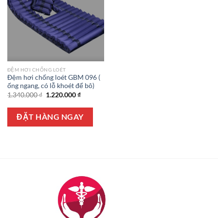
ĐỆM HƠI CHỐNG LOÉT
Đệm hơi chống loét GBM 096 (
ống ngang, có lỗ khoét để bô)
Giá
Giá
1.340.000
₫
1.220.000
₫
gốc
hiện
là:
tại
1.340.000 ₫.
là:
ĐẶT HÀNG NGAY
1.220.000 ₫.