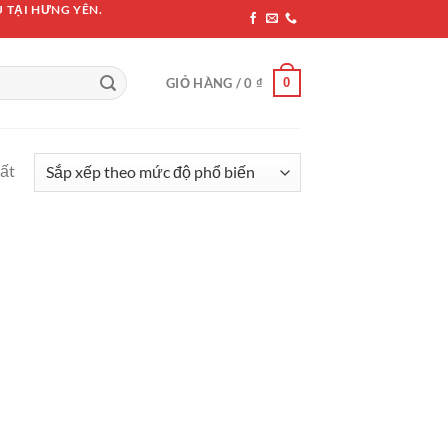
 TẠI HƯNG YÊN.
0
GIỎ HÀNG /
0
₫
hất