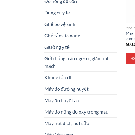
Đo nồng độ cồn
Dụng cụ y tế
Ghế bô vệ sinh
MÁY 
Máy 
Ghế tắm đa năng
Jump
500.
Giường y tế
Gối chống trào ngược, giãn tĩnh
Đ
mạch
Khung tập đi
Máy đo đường huyết
Máy đo huyết áp
Máy đo nồng độ oxy trong máu
Máy hút dịch, hút sữa
Máy Massage