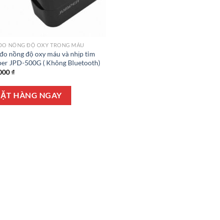
ĐO NỒNG ĐỘ OXY TRONG MÁU
đo nồng độ oxy máu và nhịp tim
er JPD-500G ( Không Bluetooth)
000
₫
ẶT HÀNG NGAY