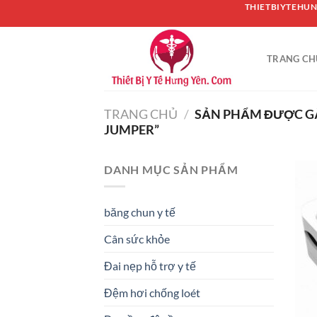
Chuyển
THIETBIYTEHUN
đến
nội
TRANG CH
dung
TRANG CHỦ
/
SẢN PHẨM ĐƯỢC GẮ
JUMPER”
DANH MỤC SẢN PHẨM
băng chun y tế
Cân sức khỏe
Đai nẹp hỗ trợ y tế
Đệm hơi chống loét