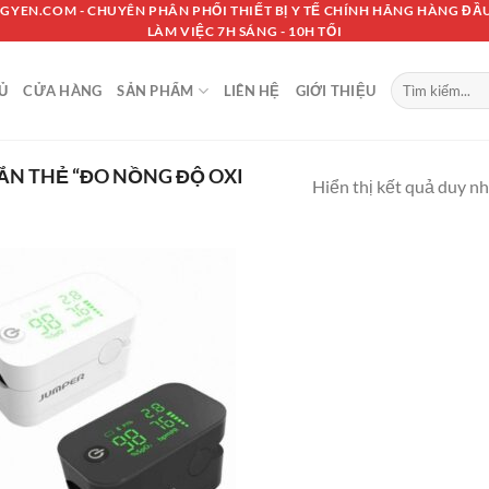
GYEN.COM - CHUYÊN PHÂN PHỐI THIẾT BỊ Y TẾ CHÍNH HÃNG HÀNG ĐẦU
LÀM VIỆC 7H SÁNG - 10H TỐI
Tìm
Ủ
CỬA HÀNG
SẢN PHẨM
LIÊN HỆ
GIỚI THIỆU
kiếm:
N THẺ “ĐO NỒNG ĐỘ OXI
Hiển thị kết quả duy n