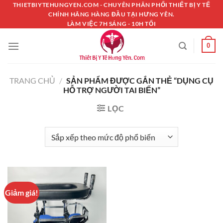
Chuyển
THIETBIYTEHUNGYEN.COM - CHUYÊN PHÂN PHỐI THIẾT BỊ Y TẾ
CHÍNH HÃNG HÀNG ĐẦU TẠI HƯNG YÊN.
đến
LÀM VIỆC 7H SÁNG - 10H TỐI
nội
dung
0
TRANG CHỦ
/
SẢN PHẨM ĐƯỢC GẮN THẺ “DỤNG CỤ
HỖ TRỢ NGƯỜI TAI BIẾN”
LỌC
Giảm giá!