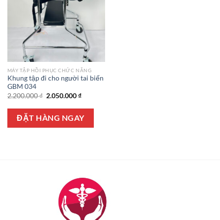
MÁY TẬP HỒI PHỤC CHỨC NĂNG
Khung tập đi cho người tai biến
GBM 034
Giá
Giá
2.200.000
₫
2.050.000
₫
gốc
hiện
là:
tại
2.200.000 ₫.
là:
ĐẶT HÀNG NGAY
2.050.000 ₫.