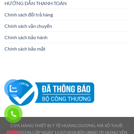
HƯỚNG DẪN THANH TOÁN
Chính sách đổi trả hàng
Chính sách vận chuyển
Chính sách bảo hành
Chính sách bảo mật
CỬA HÀNG THIẾT BỊ Y TẾ HOÀNG DƯƠNG. MÃ SỐ THUẾ:
05A8005596 CẤP NGÀY 11/07/2018 BỞI UBND TP. HƯNG YÊN