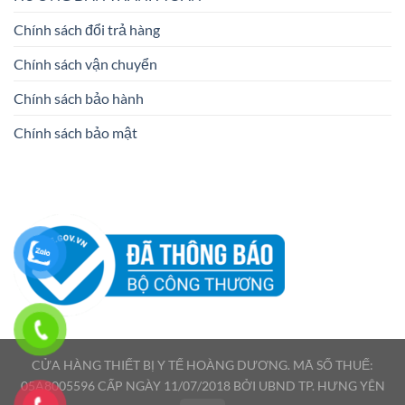
Chính sách đổi trả hàng
Chính sách vận chuyển
Chính sách bảo hành
Chính sách bảo mật
CỬA HÀNG THIẾT BỊ Y TẾ HOÀNG DƯƠNG. MÃ SỐ THUẾ:
05A8005596 CẤP NGÀY 11/07/2018 BỞI UBND TP. HƯNG YÊN