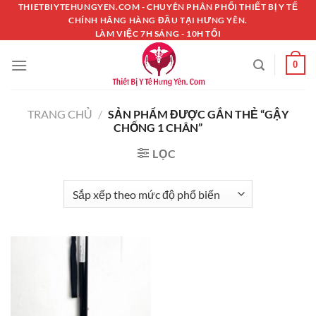
Chuyển
THIETBIYTEHUNGYEN.COM - CHUYÊN PHÂN PHỐI THIẾT BỊ Y TẾ
CHÍNH HÃNG HÀNG ĐẦU TẠI HƯNG YÊN.
đến
LÀM VIỆC 7H SÁNG - 10H TỐI
nội
dung
0
TRANG CHỦ
/
SẢN PHẨM ĐƯỢC GẮN THẺ “GẬY
CHỐNG 1 CHÂN”
LỌC