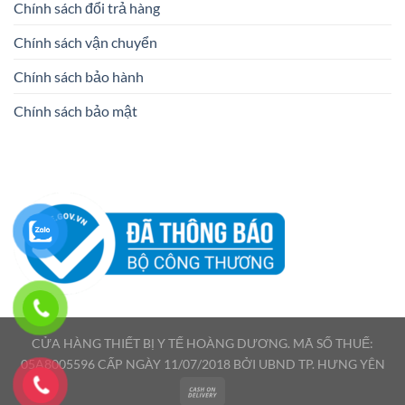
Chính sách đổi trả hàng
Chính sách vận chuyển
Chính sách bảo hành
Chính sách bảo mật
CỬA HÀNG THIẾT BỊ Y TẾ HOÀNG DƯƠNG. MÃ SỐ THUẾ:
05A8005596 CẤP NGÀY 11/07/2018 BỞI UBND TP. HƯNG YÊN