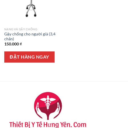
NẠNG VÀ GẬY CHỐNG
Gậy chống cho người già (3,4
chân)
150.000
₫
ĐẶT HÀNG NGAY