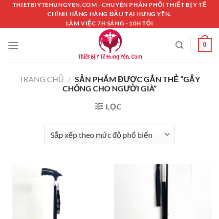
Chuyển
THIETBIYTEHUNGYEN.COM - CHUYÊN PHÂN PHỐI THIẾT BỊ Y TẾ
CHÍNH HÃNG HÀNG ĐẦU TẠI HƯNG YÊN.
đến
LÀM VIỆC 7H SÁNG - 10H TỐI
nội
dung
0
TRANG CHỦ
/
SẢN PHẨM ĐƯỢC GẮN THẺ “GẬY
CHỐNG CHO NGƯỜI GIÀ”
LỌC