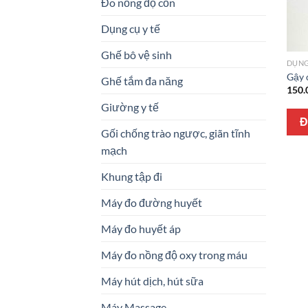
Đo nồng độ cồn
Dụng cụ y tế
Ghế bô vệ sinh
DỤNG
Gậy 
Ghế tắm đa năng
150.
Giường y tế
Đ
Gối chống trào ngược, giãn tĩnh
mạch
Khung tập đi
Máy đo đường huyết
Máy đo huyết áp
Máy đo nồng độ oxy trong máu
Máy hút dịch, hút sữa
Máy Massage