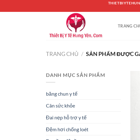
Chuyển
THIETBIYTEHUN
đến
nội
TRANG CH
dung
TRANG CHỦ
/
SẢN PHẨM ĐƯỢC GẮ
DANH MỤC SẢN PHẨM
băng chun y tế
Cân sức khỏe
Đai nẹp hỗ trợ y tế
Đệm hơi chống loét