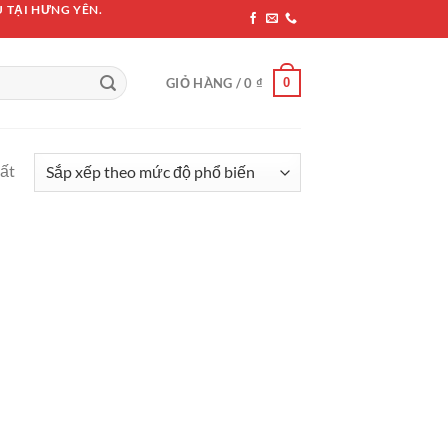
 TẠI HƯNG YÊN.
0
GIỎ HÀNG /
0
₫
hất