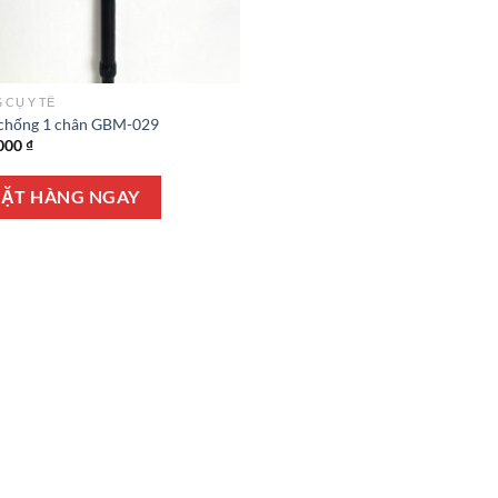
 CỤ Y TẾ
chống 1 chân GBM-029
000
₫
ẶT HÀNG NGAY