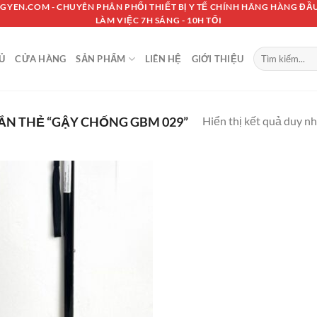
GYEN.COM - CHUYÊN PHÂN PHỐI THIẾT BỊ Y TẾ CHÍNH HÃNG HÀNG ĐẦU
LÀM VIỆC 7H SÁNG - 10H TỐI
Tìm
Ủ
CỬA HÀNG
SẢN PHẨM
LIÊN HỆ
GIỚI THIỆU
kiếm:
Hiển thị kết quả duy n
N THẺ “GẬY CHỐNG GBM 029”