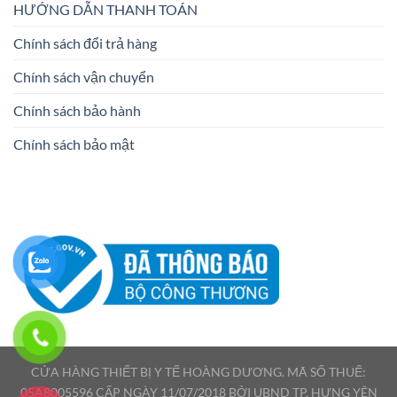
HƯỚNG DẪN THANH TOÁN
Chính sách đổi trả hàng
Chính sách vận chuyển
Chính sách bảo hành
Chính sách bảo mật
CỬA HÀNG THIẾT BỊ Y TẾ HOÀNG DƯƠNG. MÃ SỐ THUẾ:
05A8005596 CẤP NGÀY 11/07/2018 BỞI UBND TP. HƯNG YÊN