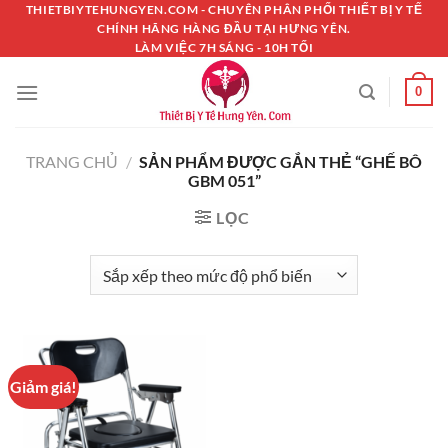
Chuyển
THIETBIYTEHUNGYEN.COM - CHUYÊN PHÂN PHỐI THIẾT BỊ Y TẾ
CHÍNH HÃNG HÀNG ĐẦU TẠI HƯNG YÊN.
đến
LÀM VIỆC 7H SÁNG - 10H TỐI
nội
dung
0
TRANG CHỦ
/
SẢN PHẨM ĐƯỢC GẮN THẺ “GHẾ BÔ
GBM 051”
LỌC
Giảm giá!