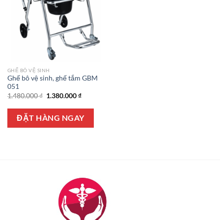
GHẾ BÔ VỆ SINH
Ghế bô vệ sinh, ghế tắm GBM
051
Giá
Giá
1.480.000
₫
1.380.000
₫
gốc
hiện
là:
tại
1.480.000 ₫.
là:
ĐẶT HÀNG NGAY
1.380.000 ₫.