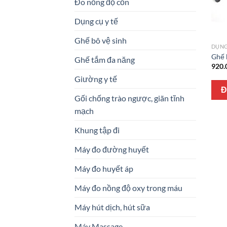
Đo nồng độ cồn
Dụng cụ y tế
Ghế bô vệ sinh
DỤNG
Ghế 
Ghế tắm đa năng
920.
Giường y tế
Đ
Gối chống trào ngược, giãn tĩnh
mạch
Khung tập đi
Máy đo đường huyết
Máy đo huyết áp
Máy đo nồng độ oxy trong máu
Máy hút dịch, hút sữa
Máy Massage