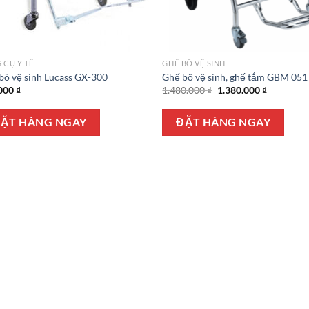
 CỤ Y TẾ
GHẾ BÔ VỆ SINH
bô vệ sinh Lucass GX-300
Ghế bô vệ sinh, ghế tắm GBM 051
Giá
Giá
000
₫
1.480.000
₫
1.380.000
₫
gốc
hiện
là:
tại
1.480.000 ₫.
là:
ẶT HÀNG NGAY
ĐẶT HÀNG NGAY
1.380.000