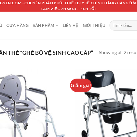
GYEN.COM - CHUYÊN PHÂN PHỐI THIẾT BỊ Y TẾ CHÍNH HÃNG HÀNG ĐẦU
LÀM VIỆC 7H SÁNG - 10H TỐI
Tìm
Ủ
CỬA HÀNG
SẢN PHẨM
LIÊN HỆ
GIỚI THIỆU
kiếm:
Showing all 2 resu
N THẺ “GHẾ BÔ VỆ SINH CAO CẤP”
Giảm giá!