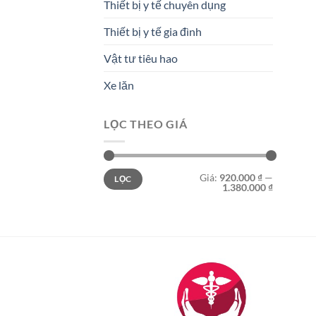
Thiết bị y tế chuyên dụng
Thiết bị y tế gia đình
Vật tư tiêu hao
Xe lăn
LỌC THEO GIÁ
Giá
Giá
Giá:
920.000 ₫
—
LỌC
tối
tối
1.380.000 ₫
thiểu
đa