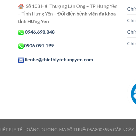
Số 103 Hải Thượng Lãn Ông – TP Hưng Yên
Chín
– Tỉnh Hưng Yên –
Đối diện bệnh viên đa khoa
Chí
tỉnh Hưng Yên
0946.698.848
Chí
Chí
0906.091.199
lienhe@thietbiytehungyen.com
IẾT BỊ Y TẾ HOÀNG DƯƠNG. MÃ SỐ THUẾ: 05A8005596 CẤP NGÀY 1