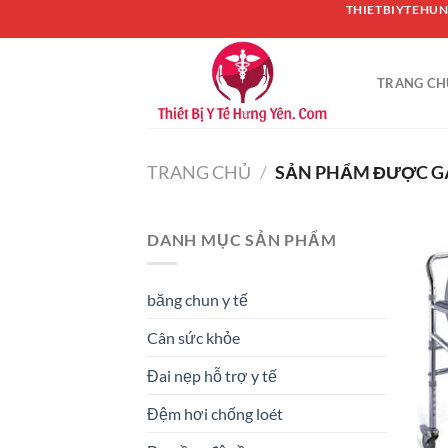
Chuyển
THIETBIYTEHUN
đến
nội
TRANG CH
dung
TRANG CHỦ
/
SẢN PHẨM ĐƯỢC GẮ
DANH MỤC SẢN PHẨM
băng chun y tế
Cân sức khỏe
Đai nẹp hỗ trợ y tế
Đệm hơi chống loét