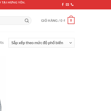
 TẠI HƯNG YÊN.
0
GIỎ HÀNG /
0
₫
lts