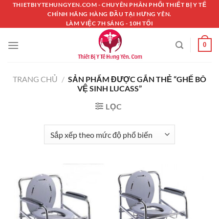
Chuyển
THIETBIYTEHUNGYEN.COM - CHUYÊN PHÂN PHỐI THIẾT BỊ Y TẾ
CHÍNH HÃNG HÀNG ĐẦU TẠI HƯNG YÊN.
đến
LÀM VIỆC 7H SÁNG - 10H TỐI
nội
dung
0
TRANG CHỦ
/
SẢN PHẨM ĐƯỢC GẮN THẺ “GHẾ BÔ
VỆ SINH LUCASS”
LỌC