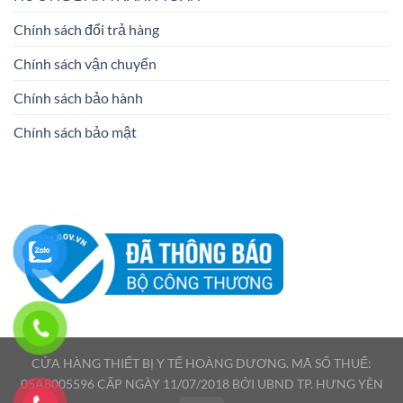
Chính sách đổi trả hàng
Chính sách vận chuyển
Chính sách bảo hành
Chính sách bảo mật
CỬA HÀNG THIẾT BỊ Y TẾ HOÀNG DƯƠNG. MÃ SỐ THUẾ:
05A8005596 CẤP NGÀY 11/07/2018 BỞI UBND TP. HƯNG YÊN