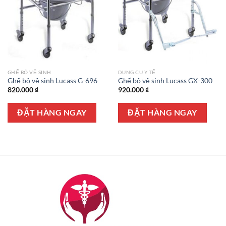
GHẾ BÔ VỆ SINH
DỤNG CỤ Y TẾ
Ghế bô vệ sinh Lucass G-696
Ghế bô vệ sinh Lucass GX-300
820.000
₫
920.000
₫
ĐẶT HÀNG NGAY
ĐẶT HÀNG NGAY