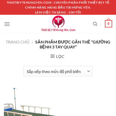
Chuyển
THIETBIYTEHUNGYEN.COM - CHUYÊN PHÂN PHỐI THIẾT BỊ Y TẾ
CHÍNH HÃNG HÀNG ĐẦU TẠI HƯNG YÊN.
đến
LÀM VIỆC 7H SÁNG - 10H TỐI
nội
dung
0
TRANG CHỦ
/
SẢN PHẨM ĐƯỢC GẮN THẺ “GIƯỜNG
BỆNH 3 TAY QUAY”
LỌC