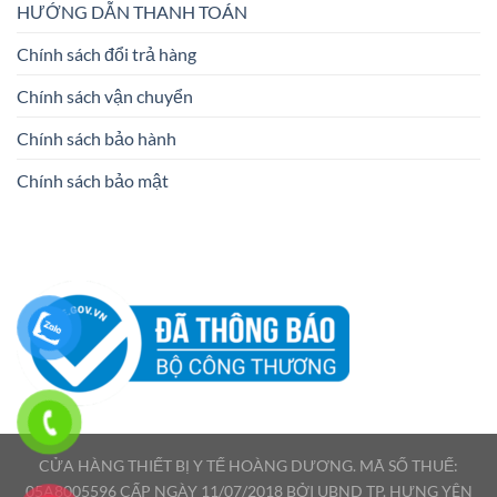
HƯỚNG DẪN THANH TOÁN
Chính sách đổi trả hàng
Chính sách vận chuyển
Chính sách bảo hành
Chính sách bảo mật
CỬA HÀNG THIẾT BỊ Y TẾ HOÀNG DƯƠNG. MÃ SỐ THUẾ:
05A8005596 CẤP NGÀY 11/07/2018 BỞI UBND TP. HƯNG YÊN