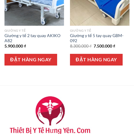
GIƯỜNG Y TẾ
GIƯỜNG Y TẾ
Giường y tế 2 tay quay AKIKO
Giường y tế 5 tay quay GBM-
A82
092
Giá
Giá
5.900.000
₫
8.300.000
₫
7.500.000
₫
gốc
hiện
là:
tại
8.300.000 ₫.
là:
ĐẶT HÀNG NGAY
ĐẶT HÀNG NGAY
7.500.000 