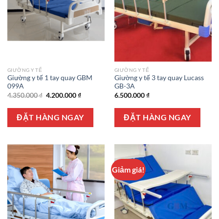
GIƯỜNG Y TẾ
GIƯỜNG Y TẾ
Giường y tế 1 tay quay GBM
Giường y tế 3 tay quay Lucass
099A
GB-3A
Giá
Giá
4.350.000
₫
4.200.000
₫
6.500.000
₫
gốc
hiện
là:
tại
4.350.000 ₫.
là:
ĐẶT HÀNG NGAY
ĐẶT HÀNG NGAY
4.200.000 ₫.
Giảm giá!