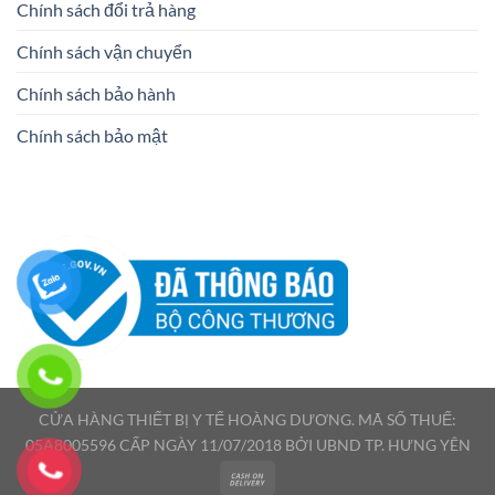
Chính sách đổi trả hàng
Chính sách vận chuyển
Chính sách bảo hành
Chính sách bảo mật
CỬA HÀNG THIẾT BỊ Y TẾ HOÀNG DƯƠNG. MÃ SỐ THUẾ:
05A8005596 CẤP NGÀY 11/07/2018 BỞI UBND TP. HƯNG YÊN