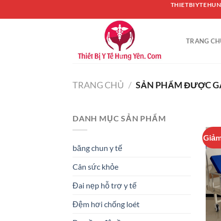
Chuyển
THIETBIYTEHUN
đến
nội
TRANG CH
dung
TRANG CHỦ
/
SẢN PHẨM ĐƯỢC G
DANH MỤC SẢN PHẨM
Giảm
băng chun y tế
Cân sức khỏe
Đai nẹp hỗ trợ y tế
Đệm hơi chống loét