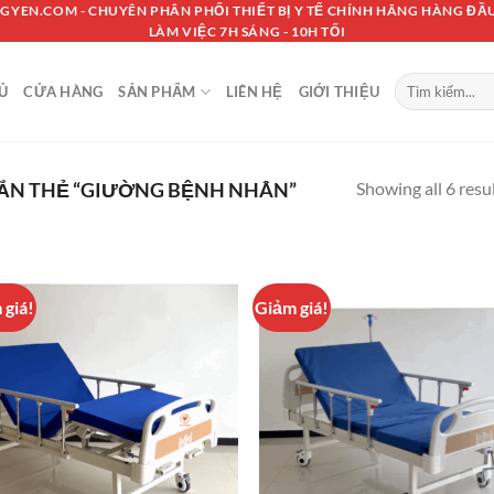
GYEN.COM - CHUYÊN PHÂN PHỐI THIẾT BỊ Y TẾ CHÍNH HÃNG HÀNG ĐẦU
LÀM VIỆC 7H SÁNG - 10H TỐI
Tìm
Ủ
CỬA HÀNG
SẢN PHẨM
LIÊN HỆ
GIỚI THIỆU
kiếm:
Showing all 6 resu
ẮN THẺ “GIƯỜNG BỆNH NHÂN”
 giá!
Giảm giá!