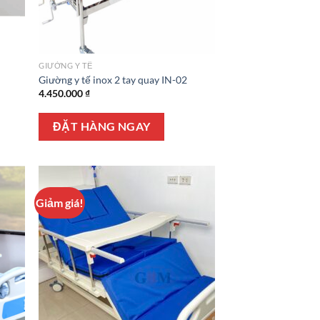
GIƯỜNG Y TẾ
Giường y tế inox 2 tay quay IN-02
4.450.000
₫
ĐẶT HÀNG NGAY
 ₫.
Giảm giá!