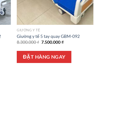
GIƯỜNG Y TẾ
2
Giường y tế 5 tay quay GBM-092
Giá
Giá
8.300.000
₫
7.500.000
₫
gốc
hiện
là:
tại
8.300.000 ₫.
là:
ĐẶT HÀNG NGAY
7.500.000 ₫.