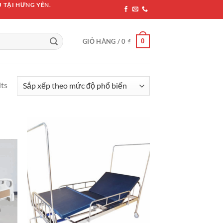
 TẠI HƯNG YÊN.
0
GIỎ HÀNG /
0
₫
lts