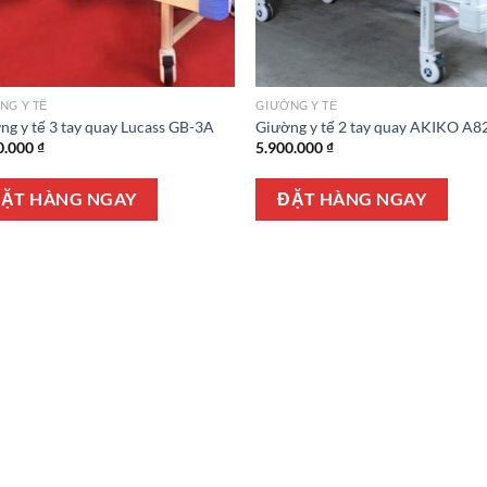
NG Y TẾ
GIƯỜNG Y TẾ
ng y tế 3 tay quay Lucass GB-3A
Giường y tế 2 tay quay AKIKO A8
0.000
₫
5.900.000
₫
ẶT HÀNG NGAY
ĐẶT HÀNG NGAY