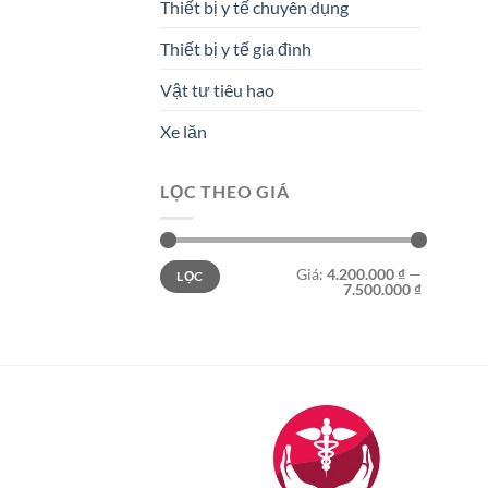
Thiết bị y tế chuyên dụng
Thiết bị y tế gia đình
Vật tư tiêu hao
Xe lăn
LỌC THEO GIÁ
Giá
Giá
Giá:
4.200.000 ₫
—
LỌC
tối
tối
7.500.000 ₫
thiểu
đa