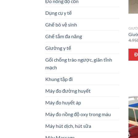
Đo nồng độ cồn
Dụng cụ y tế
Ghế bô vệ sinh
GIƯỜ
Giườ
Ghế tắm đa năng
4.95
Giường y tế
Đ
Gối chống trào ngược, giãn tĩnh
mạch
Khung tập đi
Máy đo đường huyết
Máy đo huyết áp
Máy đo nồng độ oxy trong máu
Máy hút dịch, hút sữa
Máy Massage