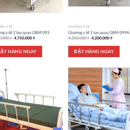
NG Y TẾ
GIƯỜNG Y TẾ
ng y tế 2 tay quay GBM 093
Giường y tế 1 tay quay GBM 099A
Giá
Giá
Giá
Giá
0.000
₫
4.750.000
₫
4.350.000
₫
4.200.000
₫
gốc
hiện
gốc
hiện
là:
tại
là:
tại
4.950.000 ₫.
là:
4.350.000 ₫.
là:
ẶT HÀNG NGAY
ĐẶT HÀNG NGAY
4.750.000 ₫.
4.200.000