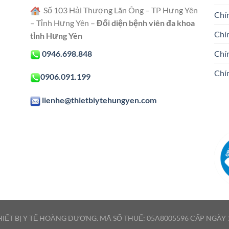
Số 103 Hải Thượng Lãn Ông – TP Hưng Yên
Chín
– Tỉnh Hưng Yên –
Đối diện bệnh viên đa khoa
Chí
tỉnh Hưng Yên
0946.698.848
Chí
Chí
0906.091.199
lienhe@thietbiytehungyen.com
IẾT BỊ Y TẾ HOÀNG DƯƠNG. MÃ SỐ THUẾ: 05A8005596 CẤP NGÀY 1