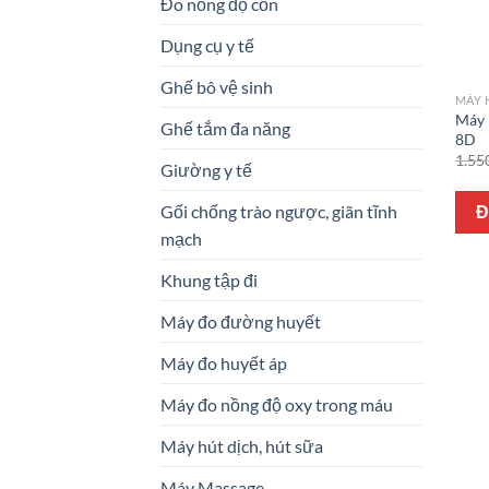
Đo nồng độ cồn
Dụng cụ y tế
Ghế bô vệ sinh
MÁY 
Máy 
Ghế tắm đa năng
8D
1.55
Giường y tế
Gối chống trào ngược, giãn tĩnh
Đ
mạch
Khung tập đi
Máy đo đường huyết
Máy đo huyết áp
Máy đo nồng độ oxy trong máu
Máy hút dịch, hút sữa
Máy Massage