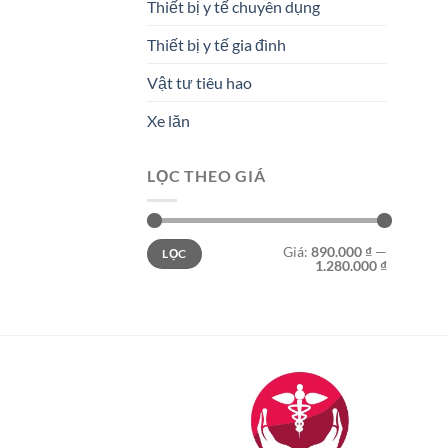
Thiết bị y tế chuyên dụng
Thiết bị y tế gia đình
Vật tư tiêu hao
Xe lăn
LỌC THEO GIÁ
Giá
Giá
Giá:
890.000 ₫
—
LỌC
tối
tối
1.280.000 ₫
thiểu
đa