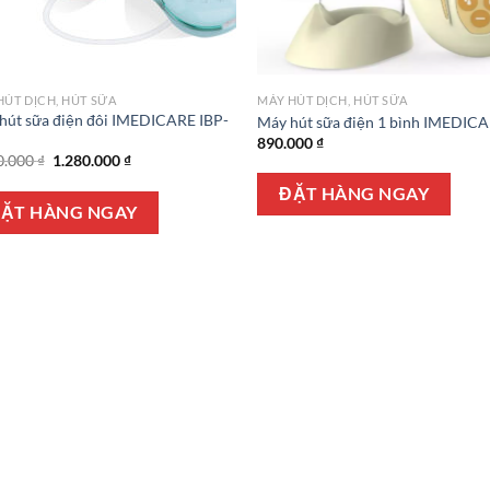
HÚT DỊCH, HÚT SỮA
MÁY HÚT DỊCH, HÚT SỮA
hút sữa điện đôi IMEDICARE IBP-
Máy hút sữa điện 1 bình IMEDIC
890.000
₫
Giá
Giá
0.000
₫
1.280.000
₫
gốc
hiện
là:
tại
ĐẶT HÀNG NGAY
1.550.000 ₫.
là:
ẶT HÀNG NGAY
1.280.000 ₫.