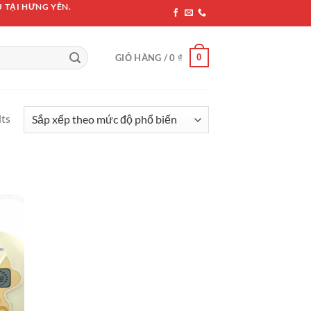
 TẠI HƯNG YÊN.
0
GIỎ HÀNG /
0
₫
lts