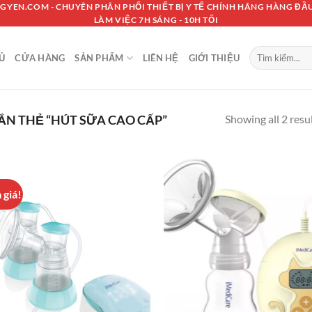
GYEN.COM - CHUYÊN PHÂN PHỐI THIẾT BỊ Y TẾ CHÍNH HÃNG HÀNG ĐẦU
LÀM VIỆC 7H SÁNG - 10H TỐI
Tìm
Ủ
CỬA HÀNG
SẢN PHẨM
LIÊN HỆ
GIỚI THIỆU
kiếm:
Showing all 2 resu
N THẺ “HÚT SỮA CAO CẤP”
 giá!