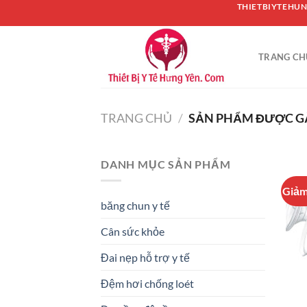
Chuyển
THIETBIYTEHUN
đến
nội
TRANG CH
dung
TRANG CHỦ
/
SẢN PHẨM ĐƯỢC GẮ
DANH MỤC SẢN PHẨM
Giảm
băng chun y tế
Cân sức khỏe
Đai nẹp hỗ trợ y tế
Đệm hơi chống loét