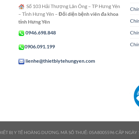
Số 103 Hải Thượng Lãn Ông – TP Hưng Yên
Chín
– Tỉnh Hưng Yên –
Đối diện bệnh viên đa khoa
Chí
tỉnh Hưng Yên
0946.698.848
Chí
Chí
0906.091.199
lienhe@thietbiytehungyen.com
IẾT BỊ Y TẾ HOÀNG DƯƠNG. MÃ SỐ THUẾ: 05A8005596 CẤP NGÀY 1