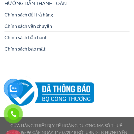
HƯỚNG DẪN THANH TOÁN
Chính sách đổi trả hàng
Chính sách vận chuyển
Chính sách bảo hành
Chính sách bảo mật
CỬA HÀNG THIẾT BỊ Y TẾ HOÀNG DƯƠNG. MÃ SỐ THUẾ:
05A8005596 CẤP NGÀY 11/07/2018 BỞI UBND TP. HƯNG YÊN