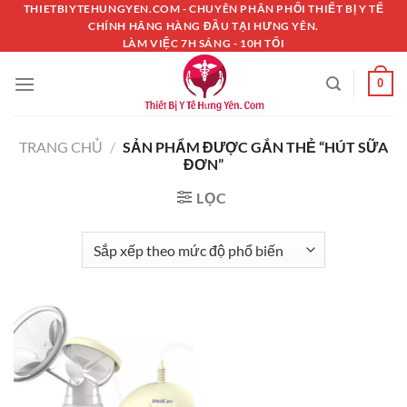
Chuyển
THIETBIYTEHUNGYEN.COM - CHUYÊN PHÂN PHỐI THIẾT BỊ Y TẾ
CHÍNH HÃNG HÀNG ĐẦU TẠI HƯNG YÊN.
đến
LÀM VIỆC 7H SÁNG - 10H TỐI
nội
dung
0
TRANG CHỦ
/
SẢN PHẨM ĐƯỢC GẮN THẺ “HÚT SỮA
ĐƠN”
LỌC