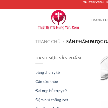
Chuyển
THIETBIYTEHUN
đến
nội
TRANG CH
dung
TRANG CHỦ
/
SẢN PHẨM ĐƯỢC GẮ
DANH MỤC SẢN PHẨM
băng chun y tế
Cân sức khỏe
Đai nẹp hỗ trợ y tế
Đệm hơi chống loét