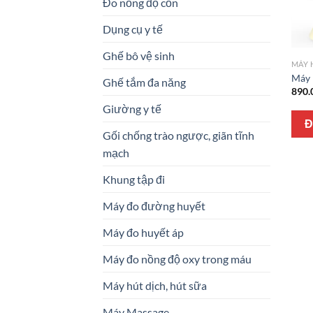
Đo nồng độ cồn
Dụng cụ y tế
Ghế bô vệ sinh
MÁY 
Máy 
Ghế tắm đa năng
890.
Giường y tế
Đ
Gối chống trào ngược, giãn tĩnh
mạch
Khung tập đi
Máy đo đường huyết
Máy đo huyết áp
Máy đo nồng độ oxy trong máu
Máy hút dịch, hút sữa
Máy Massage