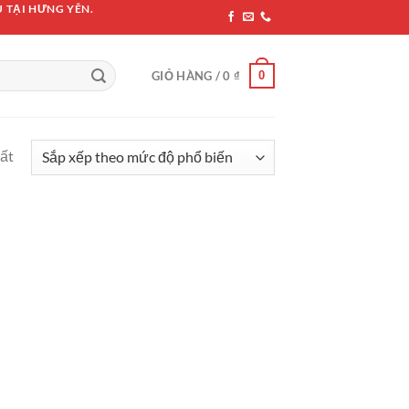
 TẠI HƯNG YÊN.
0
GIỎ HÀNG /
0
₫
hất