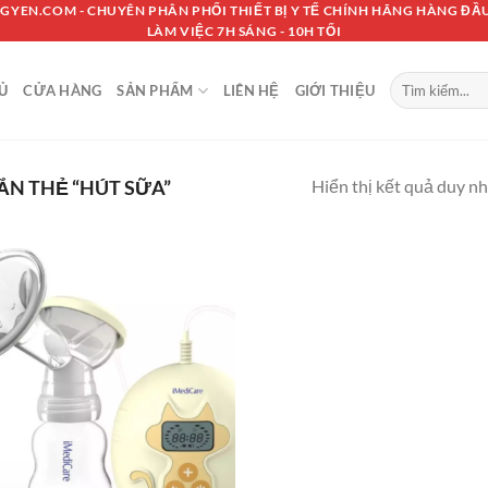
GYEN.COM - CHUYÊN PHÂN PHỐI THIẾT BỊ Y TẾ CHÍNH HÃNG HÀNG ĐẦU
LÀM VIỆC 7H SÁNG - 10H TỐI
Tìm
Ủ
CỬA HÀNG
SẢN PHẨM
LIÊN HỆ
GIỚI THIỆU
kiếm:
Hiển thị kết quả duy n
N THẺ “HÚT SỮA”