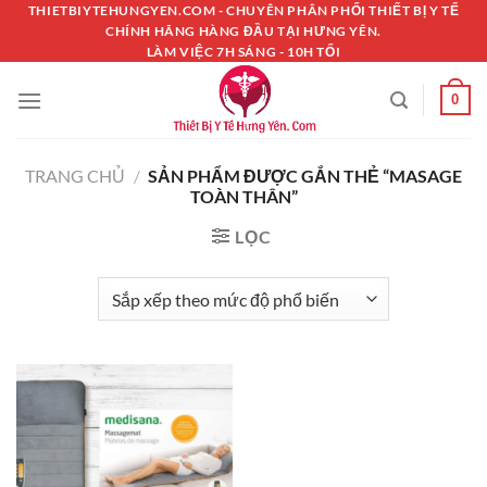
Chuyển
THIETBIYTEHUNGYEN.COM - CHUYÊN PHÂN PHỐI THIẾT BỊ Y TẾ
CHÍNH HÃNG HÀNG ĐẦU TẠI HƯNG YÊN.
đến
LÀM VIỆC 7H SÁNG - 10H TỐI
nội
dung
0
TRANG CHỦ
/
SẢN PHẨM ĐƯỢC GẮN THẺ “MASAGE
TOÀN THÂN”
LỌC