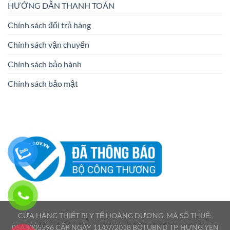
HƯỚNG DẪN THANH TOÁN
Chính sách đổi trả hàng
Chính sách vận chuyển
Chính sách bảo hành
Chính sách bảo mật
CỬA HÀNG THIẾT BỊ Y TẾ HOÀNG DƯƠNG. MÃ SỐ THUẾ:
05A8005596 CẤP NGÀY 11/07/2018 BỞI UBND TP. HƯNG YÊN