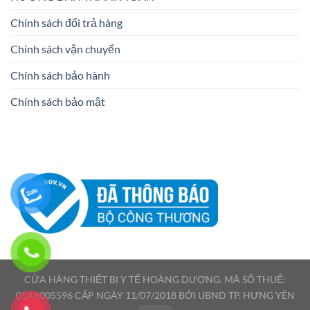
Chính sách đổi trả hàng
Chính sách vận chuyển
Chính sách bảo hành
Chính sách bảo mật
CỬA HÀNG THIẾT BỊ Y TẾ HOÀNG DƯƠNG. MÃ SỐ THUẾ:
05A8005596 CẤP NGÀY 11/07/2018 BỞI UBND TP. HƯNG YÊN