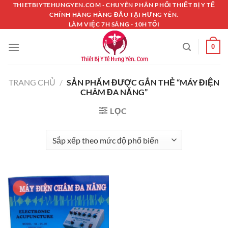
Chuyển
THIETBIYTEHUNGYEN.COM - CHUYÊN PHÂN PHỐI THIẾT BỊ Y TẾ
CHÍNH HÃNG HÀNG ĐẦU TẠI HƯNG YÊN.
đến
LÀM VIỆC 7H SÁNG - 10H TỐI
nội
dung
0
TRANG CHỦ
/
SẢN PHẨM ĐƯỢC GẮN THẺ “MÁY ĐIỆN
CHÂM ĐA NĂNG”
LỌC