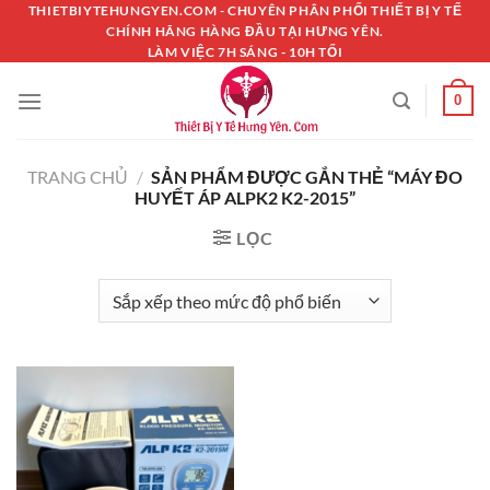
Chuyển
THIETBIYTEHUNGYEN.COM - CHUYÊN PHÂN PHỐI THIẾT BỊ Y TẾ
CHÍNH HÃNG HÀNG ĐẦU TẠI HƯNG YÊN.
đến
LÀM VIỆC 7H SÁNG - 10H TỐI
nội
dung
0
TRANG CHỦ
/
SẢN PHẨM ĐƯỢC GẮN THẺ “MÁY ĐO
HUYẾT ÁP ALPK2 K2-2015”
LỌC