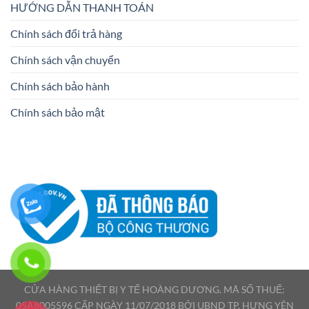
HƯỚNG DẪN THANH TOÁN
Chính sách đổi trả hàng
Chính sách vận chuyển
Chính sách bảo hành
Chính sách bảo mật
CỬA HÀNG THIẾT BỊ Y TẾ HOÀNG DƯƠNG. MÃ SỐ THUẾ:
05A8005596 CẤP NGÀY 11/07/2018 BỞI UBND TP. HƯNG YÊN