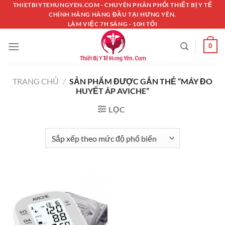
Chuyển
THIETBIYTEHUNGYEN.COM - CHUYÊN PHÂN PHỐI THIẾT BỊ Y TẾ
CHÍNH HÃNG HÀNG ĐẦU TẠI HƯNG YÊN.
đến
LÀM VIỆC 7H SÁNG - 10H TỐI
nội
dung
0
TRANG CHỦ
/
SẢN PHẨM ĐƯỢC GẮN THẺ “MÁY ĐO
HUYẾT ÁP AVICHE”
LỌC