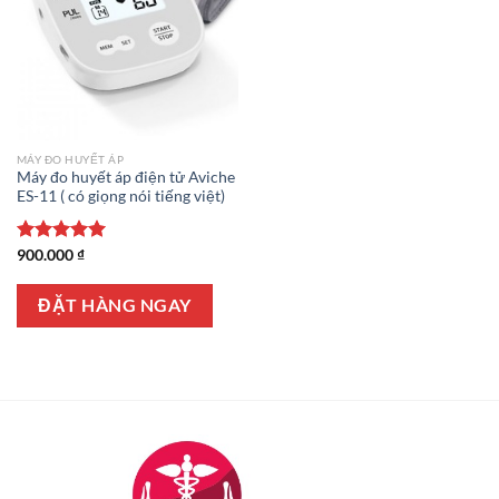
MÁY ĐO HUYẾT ÁP
Máy đo huyết áp điện tử Aviche
ES-11 ( có giọng nói tiếng việt)
Được xếp
900.000
₫
hạng
5.00
5 sao
ĐẶT HÀNG NGAY