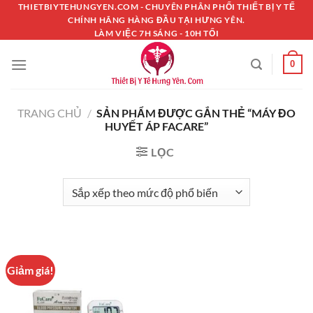
Chuyển
THIETBIYTEHUNGYEN.COM - CHUYÊN PHÂN PHỐI THIẾT BỊ Y TẾ
CHÍNH HÃNG HÀNG ĐẦU TẠI HƯNG YÊN.
đến
LÀM VIỆC 7H SÁNG - 10H TỐI
nội
dung
0
TRANG CHỦ
/
SẢN PHẨM ĐƯỢC GẮN THẺ “MÁY ĐO
HUYẾT ÁP FACARE”
LỌC
Giảm giá!