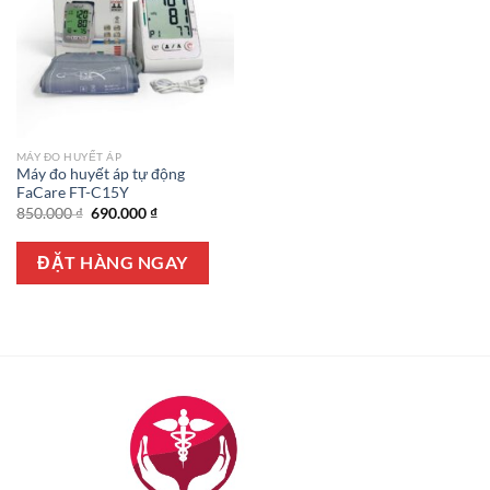
MÁY ĐO HUYẾT ÁP
Máy đo huyết áp tự động
FaCare FT-C15Y
Giá
Giá
850.000
₫
690.000
₫
gốc
hiện
là:
tại
850.000 ₫.
là:
ĐẶT HÀNG NGAY
690.000 ₫.