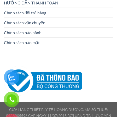
HƯỚNG DẪN THANH TOÁN
Chính sách đổi trả hàng
Chính sách vận chuyển
Chính sách bảo hành
Chính sách bảo mật
CỬA HÀNG THIẾT BỊ Y TẾ HOÀNG DƯƠNG. MÃ SỐ THUẾ:
05A8005596 CẤP NGÀY 11/07/2018 BỞI UBND TP. HƯNG YÊN