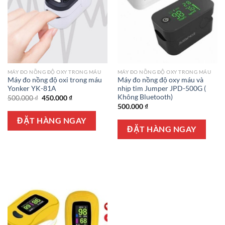
MÁY ĐO NỒNG ĐỘ OXY TRONG MÁU
MÁY ĐO NỒNG ĐỘ OXY TRONG MÁU
Máy đo nồng độ oxi trong máu
Máy đo nồng độ oxy máu và
Yonker YK-81A
nhịp tim Jumper JPD-500G (
Không Bluetooth)
Giá
Giá
500.000
₫
450.000
₫
gốc
hiện
500.000
₫
là:
tại
500.000 ₫.
là:
ĐẶT HÀNG NGAY
450.000 ₫.
ĐẶT HÀNG NGAY