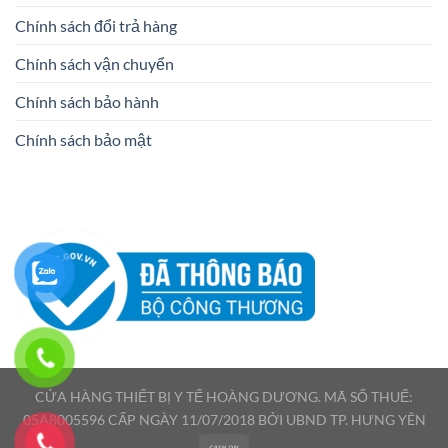
Chính sách đổi trả hàng
Chính sách vận chuyển
Chính sách bảo hành
Chính sách bảo mật
CỬA HÀNG THIẾT BỊ Y TẾ HOÀNG DƯƠNG. MÃ SỐ THUẾ:
05A8005596 CẤP NGÀY 11/07/2018 BỞI UBND TP. HƯNG YÊN