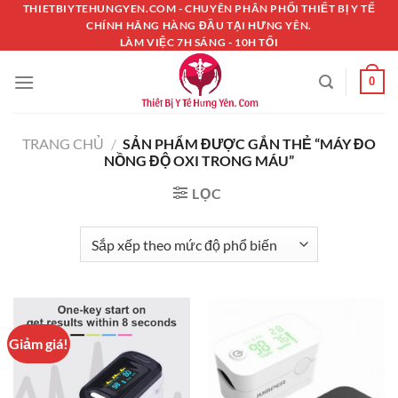
Chuyển
THIETBIYTEHUNGYEN.COM - CHUYÊN PHÂN PHỐI THIẾT BỊ Y TẾ
CHÍNH HÃNG HÀNG ĐẦU TẠI HƯNG YÊN.
đến
LÀM VIỆC 7H SÁNG - 10H TỐI
nội
dung
0
TRANG CHỦ
/
SẢN PHẨM ĐƯỢC GẮN THẺ “MÁY ĐO
NỒNG ĐỘ OXI TRONG MÁU”
LỌC
Giảm giá!