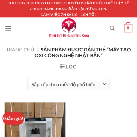
Chuyển
THIETBIYTEHUNGYEN.COM - CHUYÊN PHÂN PHỐI THIẾT BỊ Y TẾ
CHÍNH HÃNG HÀNG ĐẦU TẠI HƯNG YÊN.
đến
LÀM VIỆC 7H SÁNG - 10H TỐI
nội
dung
0
TRANG CHỦ
/
SẢN PHẨM ĐƯỢC GẮN THẺ “MÁY TẠO
OXI CÔNG NGHỆ NHẬT BẢN”
LỌC
Giảm giá!