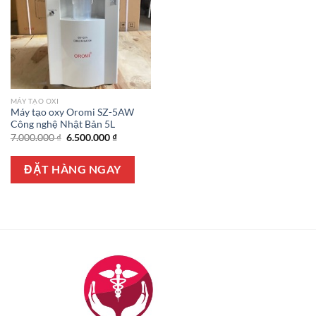
MÁY TẠO OXI
Máy tạo oxy Oromi SZ-5AW
Công nghệ Nhật Bản 5L
Giá
Giá
7.000.000
₫
6.500.000
₫
gốc
hiện
là:
tại
7.000.000 ₫.
là:
ĐẶT HÀNG NGAY
6.500.000 ₫.