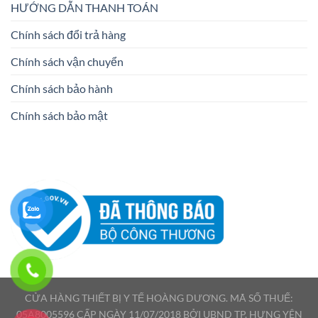
HƯỚNG DẪN THANH TOÁN
Chính sách đổi trả hàng
Chính sách vận chuyển
Chính sách bảo hành
Chính sách bảo mật
CỬA HÀNG THIẾT BỊ Y TẾ HOÀNG DƯƠNG. MÃ SỐ THUẾ:
05A8005596 CẤP NGÀY 11/07/2018 BỞI UBND TP. HƯNG YÊN