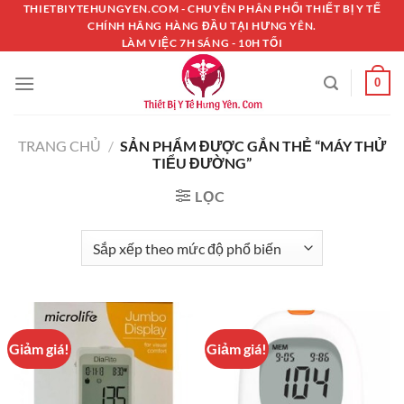
Chuyển
THIETBIYTEHUNGYEN.COM - CHUYÊN PHÂN PHỐI THIẾT BỊ Y TẾ
CHÍNH HÃNG HÀNG ĐẦU TẠI HƯNG YÊN.
đến
LÀM VIỆC 7H SÁNG - 10H TỐI
nội
dung
0
TRANG CHỦ
/
SẢN PHẨM ĐƯỢC GẮN THẺ “MÁY THỬ
TIỂU ĐƯỜNG”
LỌC
Giảm giá!
Giảm giá!