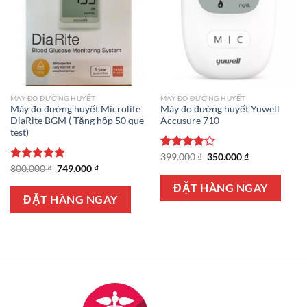
MÁY ĐO ĐƯỜNG HUYẾT
MÁY ĐO ĐƯỜNG HUYẾT
Máy đo đường huyết Microlife
Máy đo đường huyết Yuwell
DiaRite BGM ( Tặng hộp 50 que
Accusure 710
test)
Giá
Giá
Được
399.000
₫
350.000
₫
gốc
hiện
Giá
Giá
xếp hạng
Được xếp
800.000
₫
749.000
₫
là:
tại
gốc
hiện
4.00
5
hạng
5.00
399.000 ₫.
là:
là:
tại
ĐẶT HÀNG NGAY
sao
5 sao
350.000 ₫.
800.000 ₫.
là:
ĐẶT HÀNG NGAY
749.000 ₫.