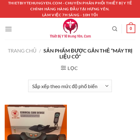
Chuyển
THIETBIYTEHUNGYEN.COM - CHUYÊN PHÂN PHỐI THIẾT BỊ Y TẾ
CHÍNH HÃNG HÀNG ĐẦU TẠI HƯNG YÊN.
đến
LÀM VIỆC 7H SÁNG - 10H TỐI
nội
dung
0
TRANG CHỦ
/
SẢN PHẨM ĐƯỢC GẮN THẺ “MÁY TRỊ
LIỆU CỔ”
LỌC