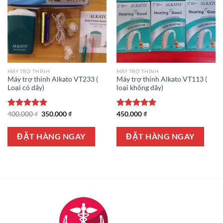
MÁY TRỢ THÍNH
MÁY TRỢ THÍNH
Máy trợ thính Alkato VT233 (
Máy trợ thính Alkato VT113 (
Loại có dây)
loại không dây)
Giá
Giá
Được xếp
400.000
₫
350.000
₫
Được xếp
450.000
₫
gốc
hiện
hạng
5.00
hạng
5.00
là:
tại
5 sao
5 sao
400.000 ₫.
là:
ĐẶT HÀNG NGAY
ĐẶT HÀNG NGAY
350.000 ₫.