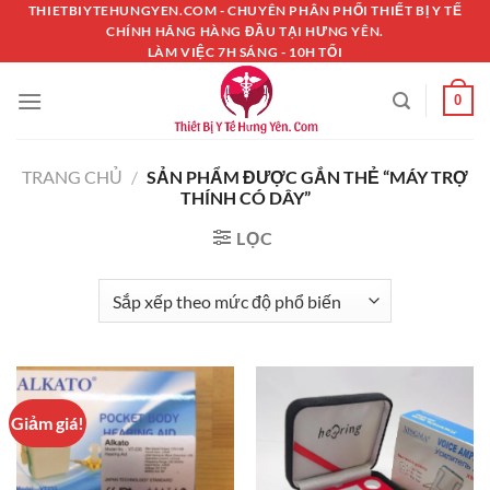
Chuyển
THIETBIYTEHUNGYEN.COM - CHUYÊN PHÂN PHỐI THIẾT BỊ Y TẾ
CHÍNH HÃNG HÀNG ĐẦU TẠI HƯNG YÊN.
đến
LÀM VIỆC 7H SÁNG - 10H TỐI
nội
dung
0
TRANG CHỦ
/
SẢN PHẨM ĐƯỢC GẮN THẺ “MÁY TRỢ
THÍNH CÓ DÂY”
LỌC
Giảm giá!