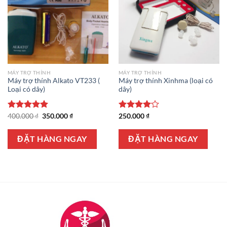
MÁY TRỢ THÍNH
MÁY TRỢ THÍNH
Máy trợ thính Alkato VT233 (
Máy trợ thính Xinhma (loại có
Loại có dây)
dây)
Giá
Giá
Được xếp
400.000
₫
350.000
₫
Được
250.000
₫
gốc
hiện
hạng
5.00
xếp hạng
là:
tại
5 sao
4.00
5
400.000 ₫.
là:
ĐẶT HÀNG NGAY
ĐẶT HÀNG NGAY
sao
350.000 ₫.