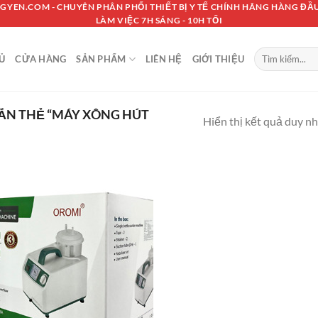
GYEN.COM - CHUYÊN PHÂN PHỐI THIẾT BỊ Y TẾ CHÍNH HÃNG HÀNG ĐẦU
LÀM VIỆC 7H SÁNG - 10H TỐI
Tìm
Ủ
CỬA HÀNG
SẢN PHẨM
LIÊN HỆ
GIỚI THIỆU
kiếm:
ẮN THẺ “MÁY XÔNG HÚT
Hiển thị kết quả duy n