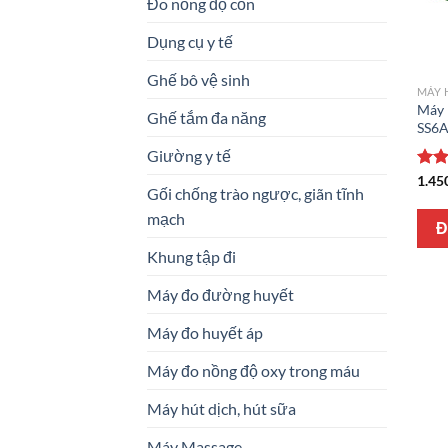
Đo nồng độ cồn
Dụng cụ y tế
Ghế bô vệ sinh
MÁY 
Máy 
Ghế tắm đa năng
SS6A 
Giường y tế
Đượ
1.45
Gối chống trào ngược, giãn tĩnh
hạn
5 sa
mạch
Đ
Khung tập đi
Máy đo đường huyết
Máy đo huyết áp
Máy đo nồng độ oxy trong máu
Máy hút dịch, hút sữa
Máy Massage