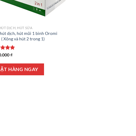
HÚT DỊCH, HÚT SỮA
hút dịch, hút mũi 1 bình Oromi
( Xông và hút 2 trong 1)
c xếp
0.000
₫
g
5.00
o
ẶT HÀNG NGAY