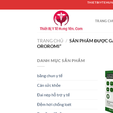
Chuyển
THIETBIYTEHUN
đến
nội
TRANG CH
dung
TRANG CHỦ
/
SẢN PHẨM ĐƯỢC G
OROROMI”
DANH MỤC SẢN PHẨM
băng chun y tế
Cân sức khỏe
Đai nẹp hỗ trợ y tế
Đệm hơi chống loét