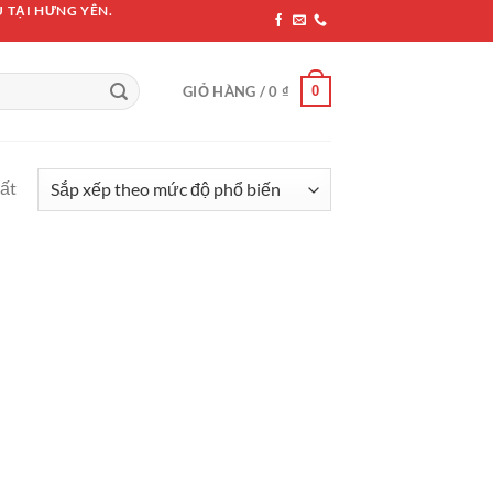
 TẠI HƯNG YÊN.
0
GIỎ HÀNG /
0
₫
hất