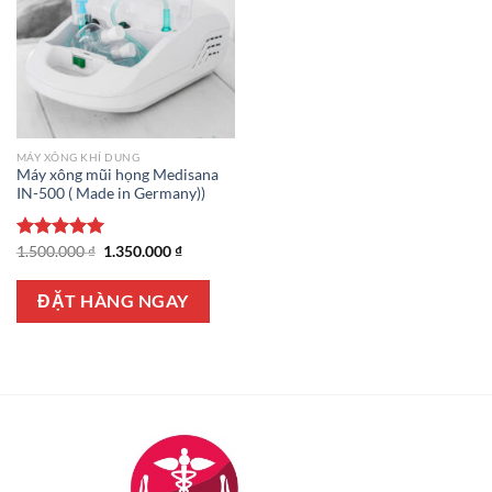
MÁY XÔNG KHÍ DUNG
Máy xông mũi họng Medisana
IN-500 ( Made in Germany))
Giá
Giá
Được xếp
1.500.000
₫
1.350.000
₫
gốc
hiện
hạng
5.00
là:
tại
5 sao
1.500.000 ₫.
là:
ĐẶT HÀNG NGAY
1.350.000 ₫.