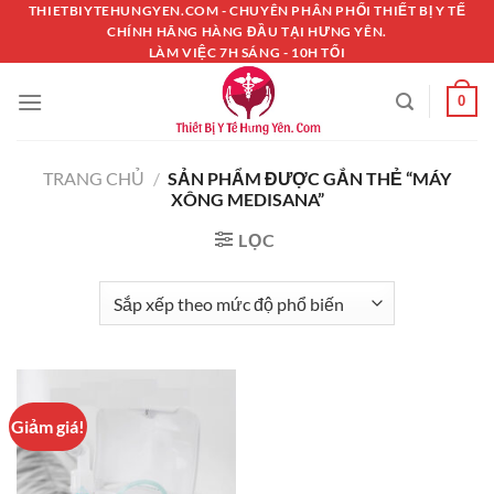
Chuyển
THIETBIYTEHUNGYEN.COM - CHUYÊN PHÂN PHỐI THIẾT BỊ Y TẾ
CHÍNH HÃNG HÀNG ĐẦU TẠI HƯNG YÊN.
đến
LÀM VIỆC 7H SÁNG - 10H TỐI
nội
dung
0
TRANG CHỦ
/
SẢN PHẨM ĐƯỢC GẮN THẺ “MÁY
XÔNG MEDISANA”
LỌC
Giảm giá!