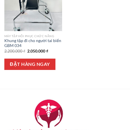
MÁY TẬP HỒI PHỤC CHỨC NĂNG
Khung tập đi cho người tai biến
GBM 034
Giá
Giá
2.200.000
₫
2.050.000
₫
gốc
hiện
là:
tại
2.200.000 ₫.
là:
ĐẶT HÀNG NGAY
2.050.000 ₫.