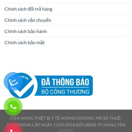
Chính sách đổi trả hàng
Chính sách vận chuyển
Chính sách bảo hành
Chính sách bảo mật
CỬA HÀNG THIẾT BỊ Y TẾ HOÀNG DƯƠNG. MÃ SỐ THUẾ:
05A8005596 CẤP NGÀY 11/07/2018 BỞI UBND TP. HƯNG YÊN