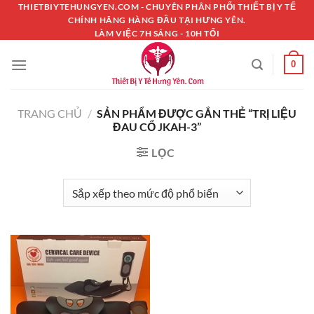
Chuyển
THIETBIYTEHUNGYEN.COM - CHUYÊN PHÂN PHỐI THIẾT BỊ Y TẾ
CHÍNH HÃNG HÀNG ĐẦU TẠI HƯNG YÊN.
đến
LÀM VIỆC 7H SÁNG - 10H TỐI
nội
dung
0
TRANG CHỦ
/
SẢN PHẨM ĐƯỢC GẮN THẺ “TRỊ LIỆU
ĐAU CỔ JKAH-3”
LỌC