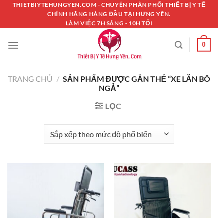
Chuyển
THIETBIYTEHUNGYEN.COM - CHUYÊN PHÂN PHỐI THIẾT BỊ Y TẾ
CHÍNH HÃNG HÀNG ĐẦU TẠI HƯNG YÊN.
đến
LÀM VIỆC 7H SÁNG - 10H TỐI
nội
dung
0
TRANG CHỦ
/
SẢN PHẨM ĐƯỢC GẮN THẺ “XE LĂN BÔ
NGẢ”
LỌC