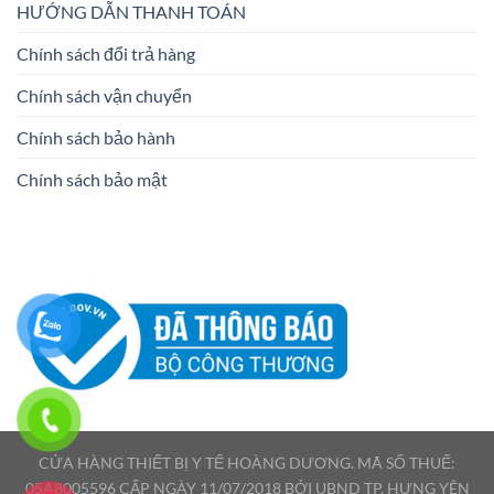
HƯỚNG DẪN THANH TOÁN
Chính sách đổi trả hàng
Chính sách vận chuyển
Chính sách bảo hành
Chính sách bảo mật
CỬA HÀNG THIẾT BỊ Y TẾ HOÀNG DƯƠNG. MÃ SỐ THUẾ:
05A8005596 CẤP NGÀY 11/07/2018 BỞI UBND TP. HƯNG YÊN