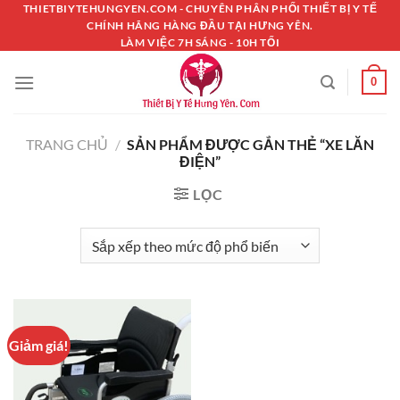
Chuyển
THIETBIYTEHUNGYEN.COM - CHUYÊN PHÂN PHỐI THIẾT BỊ Y TẾ
CHÍNH HÃNG HÀNG ĐẦU TẠI HƯNG YÊN.
đến
LÀM VIỆC 7H SÁNG - 10H TỐI
nội
dung
0
TRANG CHỦ
/
SẢN PHẨM ĐƯỢC GẮN THẺ “XE LĂN
ĐIỆN”
LỌC
Giảm giá!