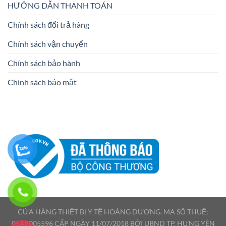
HƯỚNG DẪN THANH TOÁN
Chính sách đổi trả hàng
Chính sách vận chuyển
Chính sách bảo hành
Chính sách bảo mật
CỬA HÀNG THIẾT BỊ Y TẾ HOÀNG DƯƠNG. MÃ SỐ THUẾ:
05A8005596 CẤP NGÀY 11/07/2018 BỞI UBND TP. HƯNG YÊN