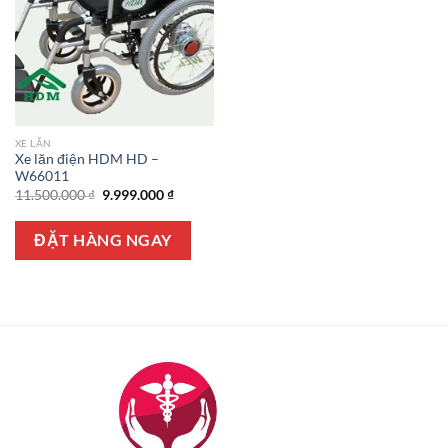
XE LĂN
Xe lăn điện HDM HD –
W66011
Giá
Giá
11.500.000
₫
9.999.000
₫
gốc
hiện
là:
tại
11.500.000 ₫.
là:
ĐẶT HÀNG NGAY
9.999.000 ₫.