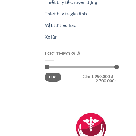
Thiết bị y tế chuyên dụng
Thiết bị y tế gia đình
Vật tư tiêu hao
Xe lăn
LỌC THEO GIÁ
Giá
Giá
Giá:
1.950.000 ₫
—
LỌC
tối
tối
2.700.000 ₫
thiểu
đa