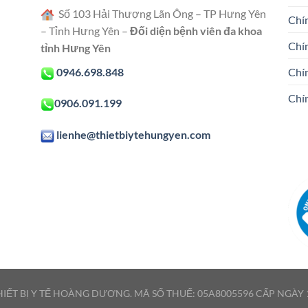
Số 103 Hải Thượng Lãn Ông – TP Hưng Yên
Chín
– Tỉnh Hưng Yên –
Đối diện bệnh viên đa khoa
Chí
tỉnh Hưng Yên
0946.698.848
Chí
Chí
0906.091.199
lienhe@thietbiytehungyen.com
IẾT BỊ Y TẾ HOÀNG DƯƠNG. MÃ SỐ THUẾ: 05A8005596 CẤP NGÀY 1