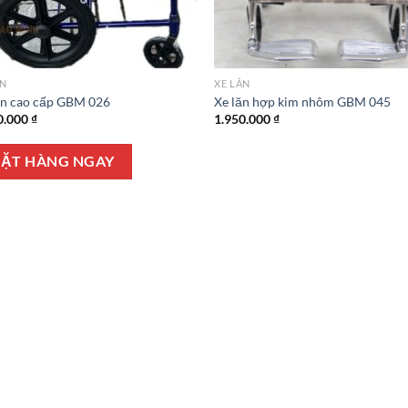
ĂN
XE LĂN
ăn cao cấp GBM 026
Xe lăn hợp kim nhôm GBM 045
0.000
₫
1.950.000
₫
ẶT HÀNG NGAY