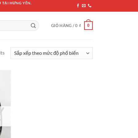
 TẠI HƯNG YÊN.
0
GIỎ HÀNG /
0
₫
lts