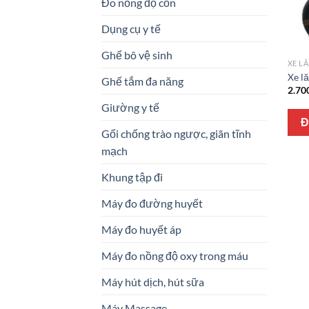
Đo nồng độ cồn
Dụng cụ y tế
Ghế bô vệ sinh
XE L
Xe l
Ghế tắm đa năng
2.70
Giường y tế
Đ
Gối chống trào ngược, giãn tĩnh
mạch
Khung tập đi
Máy đo đường huyết
Máy đo huyết áp
Máy đo nồng độ oxy trong máu
Máy hút dịch, hút sữa
Máy Massage