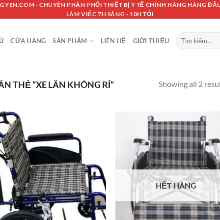
GYEN.COM - CHUYÊN PHÂN PHỐI THIẾT BỊ Y TẾ CHÍNH HÃNG HÀNG ĐẦU
LÀM VIỆC 7H SÁNG - 10H TỐI
Tìm
Ủ
CỬA HÀNG
SẢN PHẨM
LIÊN HỆ
GIỚI THIỆU
kiếm:
Showing all 2 resu
N THẺ “XE LĂN KHÔNG RỈ”
HẾT HÀNG