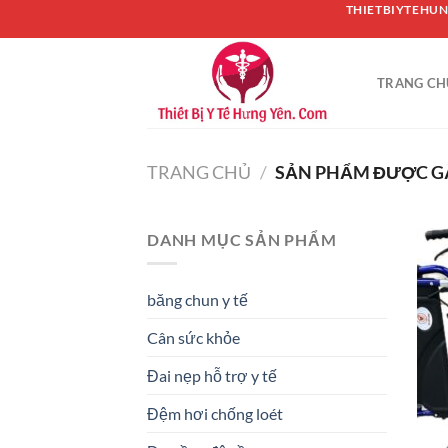
Chuyển
THIETBIYTEHUN
đến
nội
TRANG CH
dung
TRANG CHỦ
/
SẢN PHẨM ĐƯỢC GẮ
DANH MỤC SẢN PHẨM
băng chun y tế
Cân sức khỏe
Đai nẹp hỗ trợ y tế
Đệm hơi chống loét