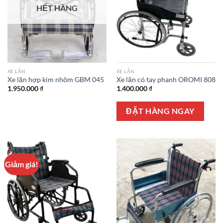
HẾT HÀNG
XE LĂN
XE LĂN
Xe lăn hợp kim nhôm GBM 045
Xe lăn có tay phanh OROMI 808
1.950.000
₫
1.400.000
₫
ĐẶT HÀNG NGAY
Giảm giá!