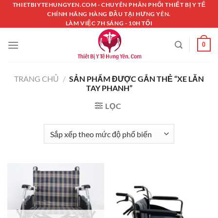
Chuyển
THIETBIYTEHUNGYEN.COM - CHUYÊN PHÂN PHỐI THIẾT BỊ Y TẾ
CHÍNH HÃNG HÀNG ĐẦU TẠI HƯNG YÊN.
đến
LÀM VIỆC 7H SÁNG - 10H TỐI
nội
dung
0
TRANG CHỦ
/
SẢN PHẨM ĐƯỢC GẮN THẺ “XE LĂN
TAY PHANH”
LỌC