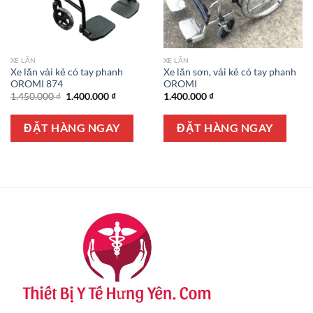
XE LĂN
XE LĂN
Xe lăn vải kẻ có tay phanh
Xe lăn sơn, vải kẻ có tay phanh
OROMI 874
OROMI
Giá
Giá
1.450.000
₫
1.400.000
₫
1.400.000
₫
gốc
hiện
là:
tại
1.450.000 ₫.
là:
ĐẶT HÀNG NGAY
ĐẶT HÀNG NGAY
1.400.000 ₫.