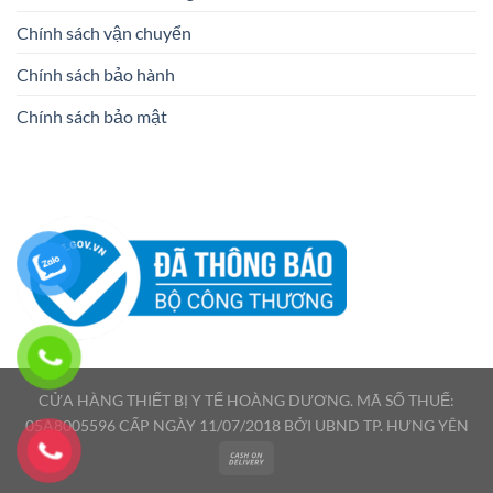
Chính sách vận chuyển
Chính sách bảo hành
Chính sách bảo mật
CỬA HÀNG THIẾT BỊ Y TẾ HOÀNG DƯƠNG. MÃ SỐ THUẾ:
05A8005596 CẤP NGÀY 11/07/2018 BỞI UBND TP. HƯNG YÊN