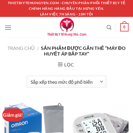
Chuyển
THIETBIYTEHUNGYEN.COM - CHUYÊN PHÂN PHỐI THIẾT BỊ Y TẾ
CHÍNH HÃNG HÀNG ĐẦU TẠI HƯNG YÊN.
đến
LÀM VIỆC 7H SÁNG - 10H TỐI
nội
dung
0
TRANG CHỦ
/
SẢN PHẨM ĐƯỢC GẮN THẺ “MÁY ĐO
HUYẾT ÁP BẮP TAY”
LỌC
Giảm giá!