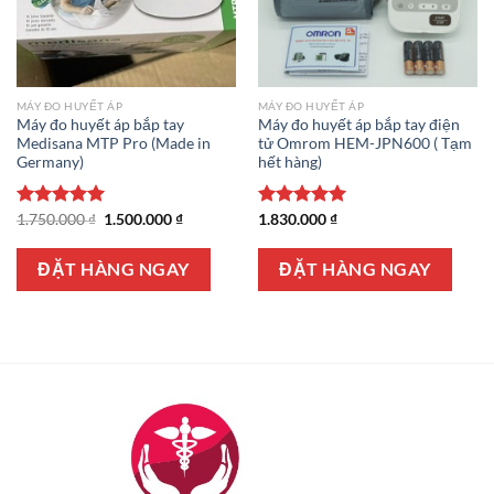
MÁY ĐO HUYẾT ÁP
MÁY ĐO HUYẾT ÁP
Máy đo huyết áp bắp tay
Máy đo huyết áp bắp tay điện
Medisana MTP Pro (Made in
tử Omrom HEM-JPN600 ( Tạm
Germany)
hết hàng)
Giá
Giá
Được xếp
1.750.000
₫
1.500.000
₫
Được xếp
1.830.000
₫
gốc
hiện
hạng
5.00
hạng
5.00
là:
tại
5 sao
5 sao
1.750.000 ₫.
là:
ĐẶT HÀNG NGAY
ĐẶT HÀNG NGAY
1.500.000 ₫.