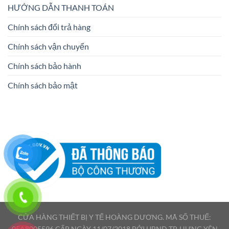
HƯỚNG DẪN THANH TOÁN
Chính sách đổi trả hàng
Chính sách vận chuyển
Chính sách bảo hành
Chính sách bảo mật
CỬA HÀNG THIẾT BỊ Y TẾ HOÀNG DƯƠNG. MÃ SỐ THUẾ:
05A8005596 CẤP NGÀY 11/07/2018 BỞI UBND TP. HƯNG YÊN