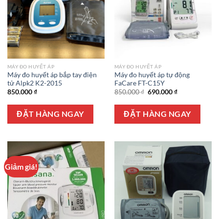
MÁY ĐO HUYẾT ÁP
MÁY ĐO HUYẾT ÁP
Máy đo huyết áp bắp tay điện
Máy đo huyết áp tự động
tử Alpk2 K2-2015
FaCare FT-C15Y
Giá
Giá
850.000
₫
850.000
₫
690.000
₫
gốc
hiện
là:
tại
850.000 ₫.
là:
ĐẶT HÀNG NGAY
ĐẶT HÀNG NGAY
690.000 ₫.
Giảm giá!