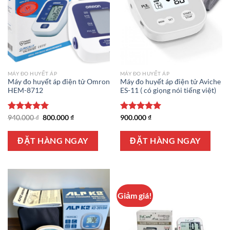
MÁY ĐO HUYẾT ÁP
MÁY ĐO HUYẾT ÁP
Máy đo huyết áp điện tử Omron
Máy đo huyết áp điện tử Aviche
HEM-8712
ES-11 ( có giọng nói tiếng việt)
Giá
Giá
Được xếp
940.000
₫
800.000
₫
Được xếp
900.000
₫
gốc
hiện
hạng
5.00
hạng
5.00
là:
tại
5 sao
5 sao
940.000 ₫.
là:
ĐẶT HÀNG NGAY
ĐẶT HÀNG NGAY
800.000 ₫.
Giảm giá!