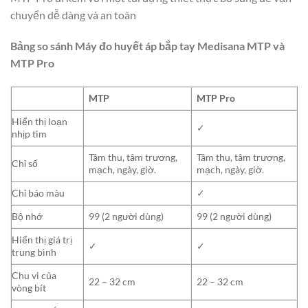
chuyển dễ dàng và an toàn
Bảng so sánh Máy đo huyết áp bắp tay Medisana MTP và
MTP Pro
MTP
MTP Pro
Hiển thị loạn
✓
nhịp tim
Tâm thu, tâm trương,
Tâm thu, tâm trương,
Chỉ số
mạch, ngày, giờ.
mạch, ngày, giờ.
Chỉ báo màu
✓
Bộ nhớ
99 (2 người dùng)
99 (2 người dùng)
Hiển thị giá trị
✓
✓
trung bình
Chu vi của
22 – 32 cm
22 – 32 cm
vòng bít