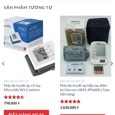
SẢN PHẨM TƯƠNG TỰ
MÁY ĐO HUYẾT ÁP
MÁY ĐO HUYẾT ÁP
Máy đo huyết áp cổ tay
Máy đo huyết áp bắp tay điện
Microlife W3 Comfort
tử Omrom HEM-JPN600 ( Tạm
hết hàng)
Được xếp
798.000
₫
hạng
4.50
Được xếp
1.830.000
₫
5 sao
hạng
5.00
ĐẶT HÀNG NGAY