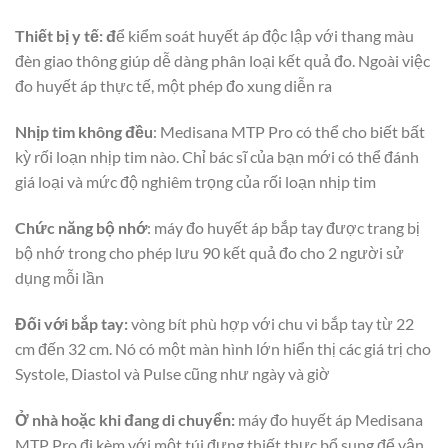
Thiết bị y tế: đ
ể kiểm soát huyết áp độc lập với thang màu
đèn giao thông giúp dễ dàng phân loại kết quả đo. Ngoài việc
đo huyết áp thực tế, một phép đo xung diễn ra
Nhịp tim không đều
: Medisana MTP Pro có thể cho biết bất
kỳ rối loạn nhịp tim nào. Chỉ bác sĩ của bạn mới có thể đánh
giá loại và mức độ nghiêm trọng của rối loạn nhịp tim
Chức năng bộ nhớ
: máy đo huyết áp bắp tay được trang bị
bộ nhớ trong cho phép lưu 90 kết quả đo cho 2 người sử
dụng mỗi lần
Đối với bắp tay:
vòng bít phù hợp với chu vi bắp tay từ 22
cm đến 32 cm. Nó có một màn hình lớn hiển thị các giá trị cho
Systole, Diastol và Pulse cũng như ngày và giờ
Ở nhà hoặc khi đang di chuyển:
máy đo huyết áp Medisana
MTP Pro đi kèm với một túi đựng thiết thực bổ sung để vận