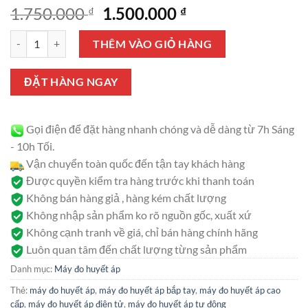
5.00
1
trên 5
Giá
Giá
1.750.000
1.500.000
₫
₫
dựa trên
gốc
hiện
đánh giá
Máy đo huyết áp bắp tay Medisana MTP Pro (Made in Germany) số l
là:
tại
THÊM VÀO GIỎ HÀNG
1.750.000 ₫.
là:
1.500.000 ₫.
ĐẶT HÀNG NGAY
Gọi điện để đặt hàng nhanh chóng và dễ dàng từ 7h Sáng
- 10h Tối.
Vận chuyển toàn quốc đến tận tay khách hàng
Được quyền kiểm tra hàng trước khi thanh toán
Không bán hàng giả , hàng kém chất lượng
Không nhập sản phẩm ko rõ nguồn gốc, xuất xứ
Không cạnh tranh về giá, chỉ bán hàng chính hãng
Luôn quan tâm đến chất lượng từng sản phẩm
Danh mục:
Máy đo huyết áp
Thẻ:
máy đo huyết áp
,
máy đo huyết áp bắp tay
,
máy đo huyết áp cao
cấp
,
máy đo huyết áp điện tử
,
máy đo huyết áp tự động