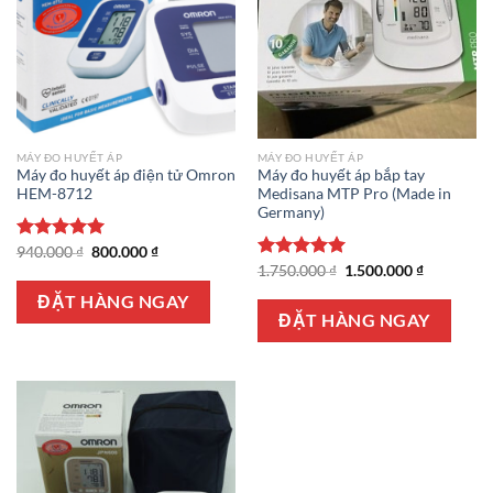
MÁY ĐO HUYẾT ÁP
MÁY ĐO HUYẾT ÁP
Máy đo huyết áp điện tử Omron
Máy đo huyết áp bắp tay
HEM-8712
Medisana MTP Pro (Made in
Germany)
Giá
Giá
Được xếp
940.000
₫
800.000
₫
gốc
hiện
hạng
5.00
Giá
Giá
Được xếp
1.750.000
₫
1.500.000
₫
là:
tại
gốc
hiện
5 sao
hạng
5.00
940.000 ₫.
là:
là:
tại
ĐẶT HÀNG NGAY
5 sao
800.000 ₫.
1.750.000 ₫.
là:
ĐẶT HÀNG NGAY
1.500.000 