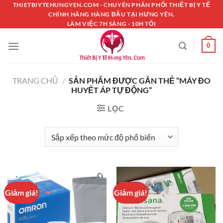
Chuyển
THIETBIYTEHUNGYEN.COM - CHUYÊN PHÂN PHỐI THIẾT BỊ Y TẾ
CHÍNH HÃNG HÀNG ĐẦU TẠI HƯNG YÊN.
đến
LÀM VIỆC 7H SÁNG - 10H TỐI
nội
dung
0
TRANG CHỦ
/
SẢN PHẨM ĐƯỢC GẮN THẺ “MÁY ĐO
HUYẾT ÁP TỰ ĐỘNG”
LỌC
Giảm giá!
Giảm giá!