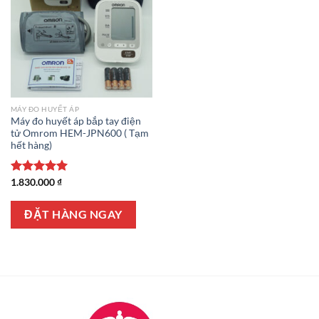
MÁY ĐO HUYẾT ÁP
Máy đo huyết áp bắp tay điện
tử Omrom HEM-JPN600 ( Tạm
hết hàng)
Được xếp
1.830.000
₫
hạng
5.00
5 sao
ĐẶT HÀNG NGAY