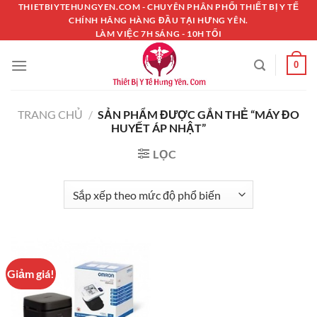
Chuyển
THIETBIYTEHUNGYEN.COM - CHUYÊN PHÂN PHỐI THIẾT BỊ Y TẾ
CHÍNH HÃNG HÀNG ĐẦU TẠI HƯNG YÊN.
đến
LÀM VIỆC 7H SÁNG - 10H TỐI
nội
dung
0
TRANG CHỦ
/
SẢN PHẨM ĐƯỢC GẮN THẺ “MÁY ĐO
HUYẾT ÁP NHẬT”
LỌC
Giảm giá!