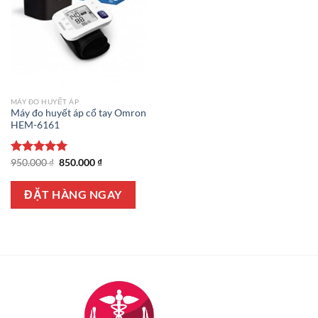
MÁY ĐO HUYẾT ÁP
Máy đo huyết áp cổ tay Omron
HEM-6161
Giá
Giá
Được xếp
950.000
₫
850.000
₫
gốc
hiện
hạng
5.00
là:
tại
5 sao
950.000 ₫.
là:
ĐẶT HÀNG NGAY
850.000 ₫.