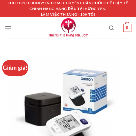
Chuyển
THIETBIYTEHUNGYEN.COM - CHUYÊN PHÂN PHỐI THIẾT BỊ Y TẾ
CHÍNH HÃNG HÀNG ĐẦU TẠI HƯNG YÊN.
đến
LÀM VIỆC 7H SÁNG - 10H TỐI
nội
dung
0
Giảm giá!