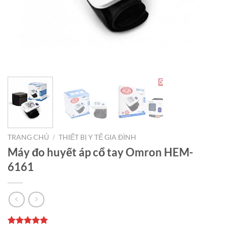
TRANG CHỦ
/
THIẾT BỊ Y TẾ GIA ĐÌNH
Máy đo huyết áp cổ tay Omron HEM-
6161