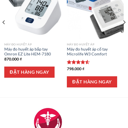
MÁY ĐO HUYẾT ÁP
MÁY ĐO HUYẾT ÁP
Máy đo huyết áp bắp tay
Máy đo huyết áp cổ tay
Omron EZ Lite HEM-7180
Microlife W3 Comfort
870.000
₫
Được xếp
798.000
₫
ĐẶT HÀNG NGAY
hạng
4.50
5 sao
ĐẶT HÀNG NGAY