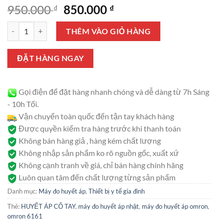
5.00
1
trên 5
Giá
Giá
950.000
850.000
₫
₫
dựa trên
gốc
hiện
đánh giá
Máy đo huyết áp cổ tay Omron HEM-6161 số lượng
là:
tại
THÊM VÀO GIỎ HÀNG
950.000 ₫.
là:
850.000 ₫.
ĐẶT HÀNG NGAY
Gọi điện để đặt hàng nhanh chóng và dễ dàng từ 7h Sáng
- 10h Tối.
Vận chuyển toàn quốc đến tận tay khách hàng
Được quyền kiểm tra hàng trước khi thanh toán
Không bán hàng giả , hàng kém chất lượng
Không nhập sản phẩm ko rõ nguồn gốc, xuất xứ
Không cạnh tranh về giá, chỉ bán hàng chính hãng
Luôn quan tâm đến chất lượng từng sản phẩm
Danh mục:
Máy đo huyết áp
,
Thiết bị y tế gia đình
Thẻ:
HUYẾT ÁP CỔ TAY
,
máy đo huyết áp nhật
,
máy đo huyết áp omron
,
omron 6161