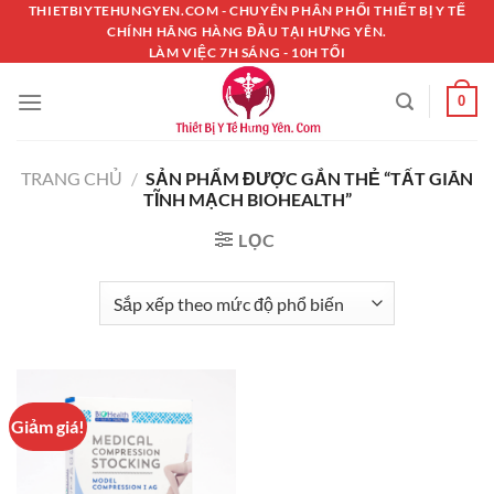
Chuyển
THIETBIYTEHUNGYEN.COM - CHUYÊN PHÂN PHỐI THIẾT BỊ Y TẾ
CHÍNH HÃNG HÀNG ĐẦU TẠI HƯNG YÊN.
đến
LÀM VIỆC 7H SÁNG - 10H TỐI
nội
dung
0
TRANG CHỦ
/
SẢN PHẨM ĐƯỢC GẮN THẺ “TẤT GIÃN
TĨNH MẠCH BIOHEALTH”
LỌC
Giảm giá!