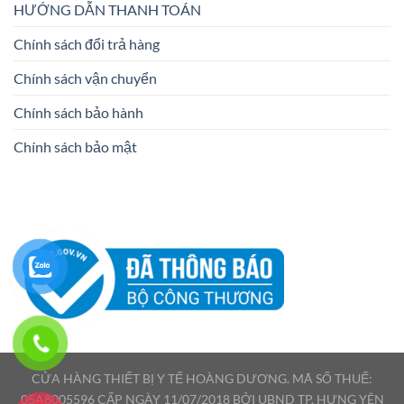
HƯỚNG DẪN THANH TOÁN
Chính sách đổi trả hàng
Chính sách vận chuyển
Chính sách bảo hành
Chính sách bảo mật
CỬA HÀNG THIẾT BỊ Y TẾ HOÀNG DƯƠNG. MÃ SỐ THUẾ:
05A8005596 CẤP NGÀY 11/07/2018 BỞI UBND TP. HƯNG YÊN