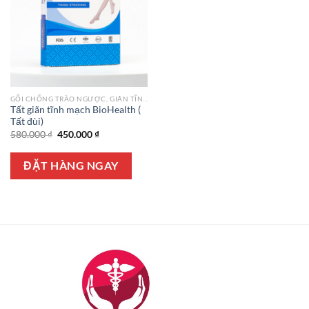
GỐI CHỐNG TRÀO NGƯỢC, GIÃN TĨNH MẠCH
Tất giãn tĩnh mạch BioHealth (
Tất đùi)
Giá
Giá
580.000
₫
450.000
₫
gốc
hiện
là:
tại
580.000 ₫.
là:
ĐẶT HÀNG NGAY
450.000 ₫.