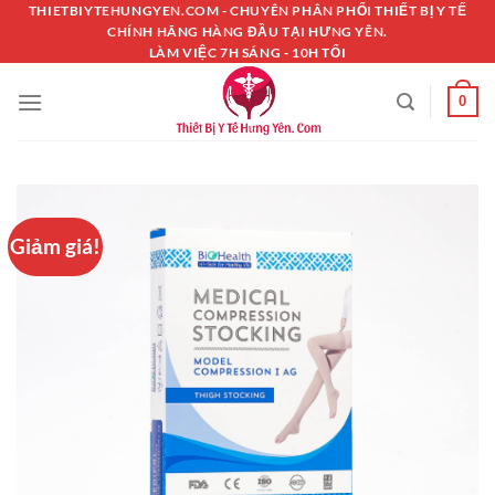
Chuyển
THIETBIYTEHUNGYEN.COM - CHUYÊN PHÂN PHỐI THIẾT BỊ Y TẾ
CHÍNH HÃNG HÀNG ĐẦU TẠI HƯNG YÊN.
đến
LÀM VIỆC 7H SÁNG - 10H TỐI
nội
dung
0
Giảm giá!