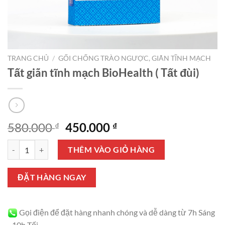
TRANG CHỦ
/
GỐI CHỐNG TRÀO NGƯỢC, GIÃN TĨNH MẠCH
Tất giãn tĩnh mạch BioHealth ( Tất đùi)
Giá
Giá
580.000
450.000
₫
₫
gốc
hiện
Tất giãn tĩnh mạch BioHealth ( Tất đùi) số lượng
là:
tại
THÊM VÀO GIỎ HÀNG
580.000 ₫.
là:
450.000 ₫.
ĐẶT HÀNG NGAY
Gọi điện để đặt hàng nhanh chóng và dễ dàng từ 7h Sáng
- 10h Tối.