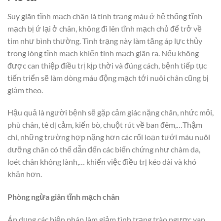
Suy giãn tĩnh mạch chân là tình trạng máu ở hệ thống tĩnh
mạch bị ứ lại ở chân, không đi lên tĩnh mạch chủ để trở về
tim như bình thường. Tình trạng này làm tăng áp lực thủy
trong lòng tĩnh mạch khiến tinh mạch giãn ra. Nếu không
được can thiệp điều trị kịp thời và đúng cách, bệnh tiếp tục
tiến triển sẽ làm dòng máu động mạch tới nuôi chân cũng bị
giảm theo.
Hậu quả là người bệnh sẽ gặp cảm giác nặng chân, nhức mỏi,
phù chân, tê dị cảm, kiến bò, chuột rút về ban đêm,…Thậm
chí, những trường hợp nặng hơn các rối loạn tưới máu nuôi
dưỡng chân có thể dẫn đến các biến chứng như chàm da,
loét chân không lành,… khiến việc điều trị kéo dài và khó
khăn hơn.
Phòng ngừa giãn tĩnh mạch chân
Áp dụng các biện pháp làm giảm tình trạng trào ngược van