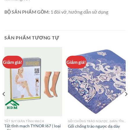
BỘ SẢN PHẨM GỒM:
1 đôi vớ, hướng dẫn sử dụng
SẢN PHẨM TƯƠNG TỰ
Giảm giá!
Giảm giá!
TẤT SUY GIÃN TĨNH MẠCH
GỐI CHỐNG TRÀO NGƯỢC, GIÃN TĨNH MẠCH
Tất tĩnh mạch TYNOR I67 ( loại
Gối chống trào ngược dạ dày