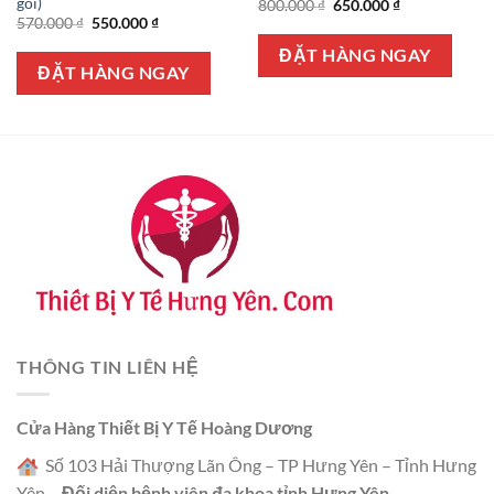
gối)
Giá
Giá
800.000
₫
650.000
₫
gốc
hiện
Giá
Giá
570.000
₫
550.000
₫
là:
tại
gốc
hiện
800.000 ₫.
là:
là:
tại
ĐẶT HÀNG NGAY
650.000 ₫.
570.000 ₫.
là:
ĐẶT HÀNG NGAY
550.000 ₫.
THÔNG TIN LIÊN HỆ
Cửa Hàng Thiết Bị Y Tế Hoàng Dương
Số 103 Hải Thượng Lãn Ông – TP Hưng Yên – Tỉnh Hưng
Yên –
Đối diện bệnh viên đa khoa tỉnh Hưng Yên