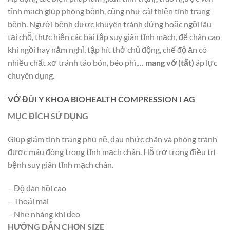
tĩnh mạch giúp phòng bệnh, cũng như cải thiện tình trạng
bệnh. Người bệnh được khuyên tránh đứng hoặc ngồi lâu
tại chỗ, thực hiện các bài tập suy giãn tĩnh mạch, để chân cao
khi ngồi hay nằm nghỉ, tập hít thở chủ động, chế độ ăn có
nhiều chất xơ tránh táo bón, béo phì,…
mang vớ (tất)
áp lực
chuyên dụng.
VỚ ĐÙI Y KHOA BIOHEALTH COMPRESSION I AG
MỤC ĐÍCH SỬ DỤNG
Giúp giảm tình trạng phù nề, đau nhức chân và phòng tránh
được máu đông trong tĩnh mạch chân. Hỗ trợ trong điều trị
bệnh suy giãn tĩnh mạch chân.
– Độ đàn hồi cao
– Thoải mái
– Nhẹ nhàng khi đeo
HƯỚNG DẪN CHỌN SIZE