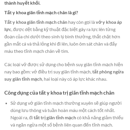
thành huyết khối.
Tất y khoa giãn tĩnh mạch chân là gì?
Tất y khoa giãn tĩnh mạch chân
hay còn gọi là
vớ y khoa áp
lực
, được dệt bằng kỹ thuật đặc biệt gây ra lực lên từng
đoạn của chi dưới theo sinh lý bình thường, thắt chặt hơn
gần mắt cá và thả lỏng khi đi lên, luôn ôm sát chân và đẩy
máu theo tĩnh mạch chân về tim.
Các loại vớ được sử dụng cho bệnh suy giãn tĩnh mạch hiện
nay bao gồm: vớ điều trị suy giãn tĩnh mạch,
tất phòng ngừa
suy giãn tĩnh mạch
, hai loại này có áp lực khác nhau.
Công dụng của tất y khoa trị giãn tĩnh mạch chân
Sử dụng vớ giãn tĩnh mạch thường xuyên sẽ giúp người
dùng lưu thông và tuần hoàn máu một cách tốt nhất.
Ngoài ra, đi
tất trị giãn tĩnh mạch
có khả năng giảm thiểu
và ngăn ngừa một số bệnh liên quan đến tĩnh mạch.