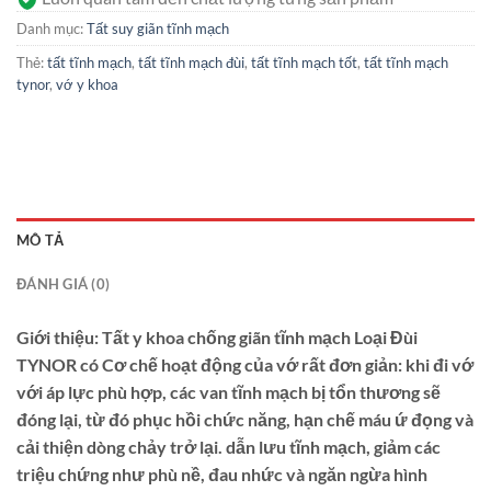
Danh mục:
Tất suy giãn tĩnh mạch
Thẻ:
tất tĩnh mạch
,
tất tĩnh mạch đùi
,
tất tĩnh mạch tốt
,
tất tĩnh mạch
tynor
,
vớ y khoa
MÔ TẢ
ĐÁNH GIÁ (0)
Giới thiệu: Tất y khoa chống giãn tĩnh mạch Loại Đùi
TYNOR
có Cơ chế hoạt động của vớ rất đơn giản: khi đi vớ
với áp lực phù hợp, các van tĩnh mạch bị tổn thương sẽ
đóng lại, từ đó phục hồi chức năng, hạn chế máu ứ đọng và
cải thiện dòng chảy trở lại. dẫn lưu tĩnh mạch, giảm các
triệu chứng như phù nề, đau nhức và ngăn ngừa hình