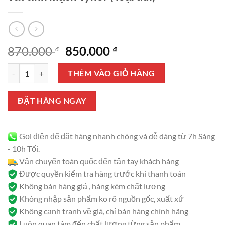
Giá
Giá
870.000
850.000
₫
₫
gốc
hiện
Tất tĩnh mạch Tynor ( loại đùi) số lượng
là:
tại
THÊM VÀO GIỎ HÀNG
870.000 ₫.
là:
850.000 ₫.
ĐẶT HÀNG NGAY
Gọi điện để đặt hàng nhanh chóng và dễ dàng từ 7h Sáng
- 10h Tối.
Vận chuyển toàn quốc đến tận tay khách hàng
Được quyền kiểm tra hàng trước khi thanh toán
Không bán hàng giả , hàng kém chất lượng
Không nhập sản phẩm ko rõ nguồn gốc, xuất xứ
Không cạnh tranh về giá, chỉ bán hàng chính hãng
Luôn quan tâm đến chất lượng từng sản phẩm