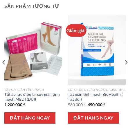
SẢN PHẨM TƯƠNG TỰ
Giảm giá!
TẤT SUY GIÃN TĨNH MẠCH
GỐI CHỐNG TRÀO NGƯỢC, GIÃN TĨNH MẠCH
Tất áp lực điều trị suy giãn tĩnh
Tất giãn tĩnh mạch BioHealth (
mạch MEDI (ĐÙI)
Tất đùi)
Giá
Giá
1.200.000
₫
580.000
₫
450.000
₫
gốc
hiện
là:
tại
580.000 ₫.
là:
ĐẶT HÀNG NGAY
ĐẶT HÀNG NGAY
450.000 ₫.