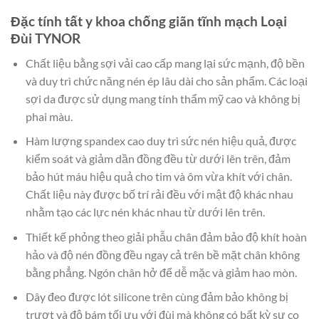
Đặc tính tất y khoa chống giãn tĩnh mạch Loại
Đùi TYNOR
Chất liệu bằng sợi vải cao cấp mang lại sức mạnh, độ bền
và duy trì chức năng nén ép lâu dài cho sản phẩm. Các loại
sợi da được sử dụng mang tính thẩm mỹ cao và không bị
phai màu.
Hàm lượng spandex cao duy trì sức nén hiệu quả, được
kiểm soát và giảm dần đồng đều từ dưới lên trên, đảm
bảo hút máu hiệu quả cho tim và ôm vừa khít với chân.
Chất liệu này được bố trí rải đều với mật độ khác nhau
nhằm tạo các lực nén khác nhau từ dưới lên trên.
Thiết kế phỏng theo giải phẫu chân đảm bảo độ khít hoàn
hảo và độ nén đồng đều ngay cả trên bề mặt chân không
bằng phẳng. Ngón chân hở để dễ mặc và giảm hao mòn.
Dây đeo được lót silicone trên cùng đảm bảo không bị
trượt và độ bám tối ưu với đùi mà không có bất kỳ sự co