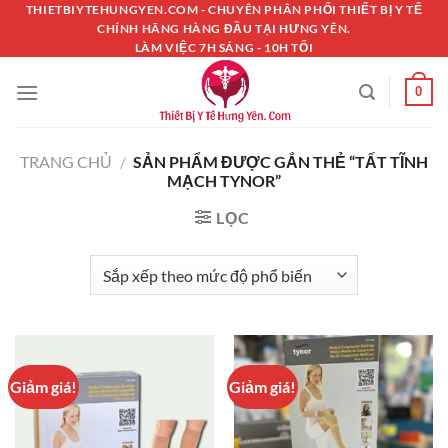
Chuyển
THIETBIYTEHUNGYEN.COM - CHUYÊN PHÂN PHỐI THIẾT BỊ Y TẾ
CHÍNH HÃNG HÀNG ĐẦU TẠI HƯNG YÊN.
đến
LÀM VIỆC 7H SÁNG - 10H TỐI
nội
dung
0
TRANG CHỦ
/
SẢN PHẨM ĐƯỢC GẮN THẺ “TẤT TĨNH
MẠCH TYNOR”
LỌC
Giảm giá!
Giảm giá!