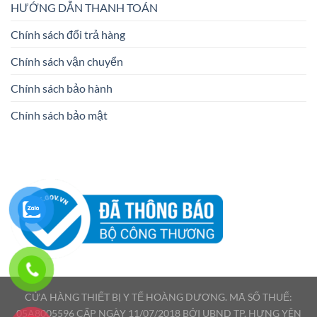
HƯỚNG DẪN THANH TOÁN
Chính sách đổi trả hàng
Chính sách vận chuyển
Chính sách bảo hành
Chính sách bảo mật
CỬA HÀNG THIẾT BỊ Y TẾ HOÀNG DƯƠNG. MÃ SỐ THUẾ:
05A8005596 CẤP NGÀY 11/07/2018 BỞI UBND TP. HƯNG YÊN