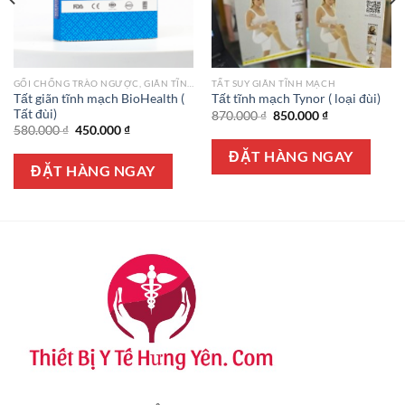
GỐI CHỐNG TRÀO NGƯỢC, GIÃN TĨNH MẠCH
TẤT SUY GIÃN TĨNH MẠCH
Tất giãn tĩnh mạch BioHealth (
Tất tĩnh mạch Tynor ( loại đùi)
Tất đùi)
Giá
Giá
870.000
₫
850.000
₫
gốc
hiện
Giá
Giá
580.000
₫
450.000
₫
là:
tại
gốc
hiện
870.000 ₫.
là:
là:
tại
ĐẶT HÀNG NGAY
850.000 ₫.
580.000 ₫.
là:
ĐẶT HÀNG NGAY
450.000 ₫.