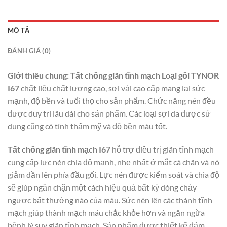
MÔ TẢ
ĐÁNH GIÁ (0)
Giới thiêu chung: Tất chống giãn tĩnh mạch Loại gối TYNOR
I67
chất liệu chất lượng cao, sợi vải cao cấp mang lại sức
mạnh, độ bền và tuổi thọ cho sản phẩm. Chức năng nén đều
được duy trì lâu dài cho sản phẩm. Các loại sợi da được sử
dụng cũng có tính thẩm mỹ và độ bền màu tốt.
Tất chống giãn tĩnh mạch I67
hỗ trợ điều trị giãn tĩnh mạch
cung cấp lực nén chia độ mạnh, nhẹ nhất ở mắt cá chân và nó
giảm dần lên phía đầu gối. Lực nén được kiểm soát và chia độ
sẽ giúp ngăn chặn một cách hiệu quả bất kỳ dòng chảy
ngược bất thường nào của máu. Sức nén lên các thành tĩnh
mạch giúp thành mạch máu chắc khỏe hơn và ngăn ngừa
bệnh lý suy giãn tĩnh mạch. Sản phẩm được thiết kế đảm