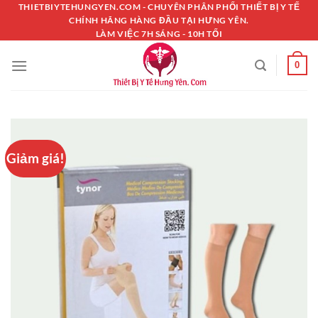
Chuyển
THIETBIYTEHUNGYEN.COM - CHUYÊN PHÂN PHỐI THIẾT BỊ Y TẾ
CHÍNH HÃNG HÀNG ĐẦU TẠI HƯNG YÊN.
đến
LÀM VIỆC 7H SÁNG - 10H TỐI
nội
dung
0
Giảm giá!