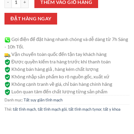
là:
tại
THÊM VÀO GIỎ HÀNG
570.000 ₫.
là:
550.000 ₫.
ĐẶT HÀNG NGAY
Gọi điện để đặt hàng nhanh chóng và dễ dàng từ 7h Sáng
- 10h Tối.
Vận chuyển toàn quốc đến tận tay khách hàng
Được quyền kiểm tra hàng trước khi thanh toán
Không bán hàng giả , hàng kém chất lượng
Không nhập sản phẩm ko rõ nguồn gốc, xuất xứ
Không cạnh tranh về giá, chỉ bán hàng chính hãng
Luôn quan tâm đến chất lượng từng sản phẩm
Danh mục:
Tất suy giãn tĩnh mạch
Thẻ:
tất tĩnh mạch
,
tất tĩnh mạch gôi
,
tất tĩnh mạch tynor
,
tất y khoa