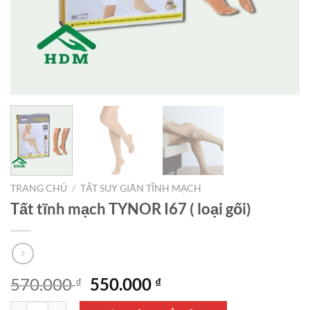
TRANG CHỦ
/
TẤT SUY GIÃN TĨNH MẠCH
Tất tĩnh mạch TYNOR I67 ( loại gối)
Giá
Giá
570.000
550.000
₫
₫
gốc
hiện
Tất tĩnh mạch TYNOR I67 ( loại gối) số lượng