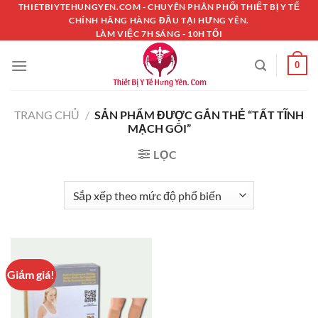
Chuyển
THIETBIYTEHUNGYEN.COM - CHUYÊN PHÂN PHỐI THIẾT BỊ Y TẾ
CHÍNH HÃNG HÀNG ĐẦU TẠI HƯNG YÊN.
đến
LÀM VIỆC 7H SÁNG - 10H TỐI
nội
dung
0
TRANG CHỦ
/
SẢN PHẨM ĐƯỢC GẮN THẺ “TẤT TĨNH
MẠCH GÔI”
LỌC
Giảm giá!