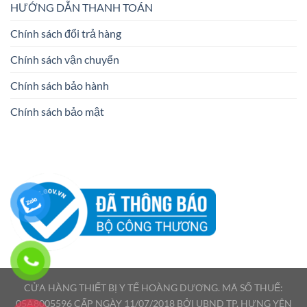
HƯỚNG DẪN THANH TOÁN
Chính sách đổi trả hàng
Chính sách vận chuyển
Chính sách bảo hành
Chính sách bảo mật
CỬA HÀNG THIẾT BỊ Y TẾ HOÀNG DƯƠNG. MÃ SỐ THUẾ:
05A8005596 CẤP NGÀY 11/07/2018 BỞI UBND TP. HƯNG YÊN